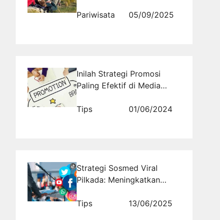
Madu Terbaik Dunia
Pariwisata
05/09/2025
Inilah Strategi Promosi
Paling Efektif di Media
Sosial untuk Memasarkan
Produk Busana Muslim
Tips
01/06/2024
yang Sukses!
Strategi Sosmed Viral
Pilkada: Meningkatkan
Keterlibatan di Dunia Maya
Tips
13/06/2025