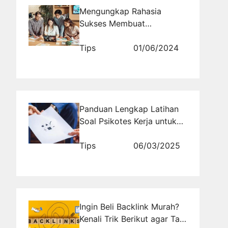
Mengungkap Rahasia
Sukses Membuat
Kampanye Online Partai
Politik yang Menarik Suara
Tips
01/06/2024
Kaum Milenial!
Panduan Lengkap Latihan
Soal Psikotes Kerja untuk
Lolos Seleksi
Tips
06/03/2025
Ingin Beli Backlink Murah?
Kenali Trik Berikut agar Tak