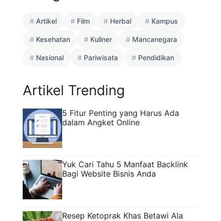
Artikel
Film
Herbal
Kampus
Kesehatan
Kuliner
Mancanegara
Nasional
Pariwisata
Pendidikan
Artikel Trending
5 Fitur Penting yang Harus Ada
dalam Angket Online
Yuk Cari Tahu 5 Manfaat Backlink
Bagi Website Bisnis Anda
Resep Ketoprak Khas Betawi Ala