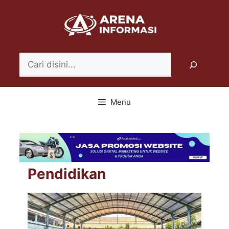
Langsung
ke
isi
Search
Menu
Pendidikan