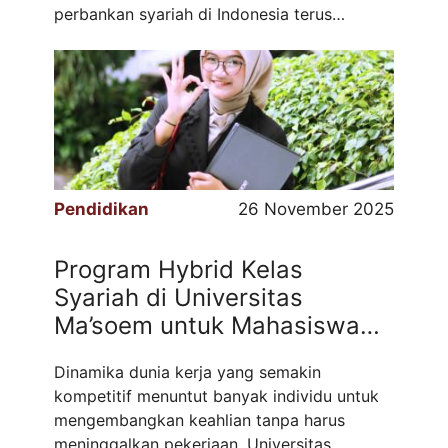
perbankan syariah di Indonesia terus
konsisten meningkat setiap tahun, bahkan
seringkali melebihi pertumbuhan bank
konvensional. Pertumbuhan ini membuka
banyak peluang kerja baru – bank-bank
syariah baru bermunculan, unit ...
Read more
Pendidikan
26 November 2025
Program Hybrid Kelas
Syariah di Universitas
Ma’soem untuk Mahasiswa
yang Bekerja
Dinamika dunia kerja yang semakin
kompetitif menuntut banyak individu untuk
mengembangkan keahlian tanpa harus
meninggalkan pekerjaan. Universitas