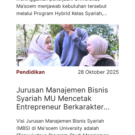
Ma’soem menjawab kebutuhan tersebut
melalui Program Hybrid Kelas Syariah,
khususnya bagi mahasiswa jurusan
Manajemen Bisnis Syariah (MBS). Program
ini memberikan fleksibilitas tanpa
mengurangi kualitas akademik, sehingga
mahasiswa tetap bisa mengembangkan
karier sekaligus menimba ilmu. 1. Konsep
Program Hybrid: ...
Read more
Pendidikan
28 Oktober 2025
Jurusan Manajemen Bisnis
Syariah MU Mencetak
Entrepreneur Berkarakter
Cageur, Bageur, Pinter
Visi Jurusan Manajemen Bisnis Syariah
(MBS) di Ma'soem University adalah