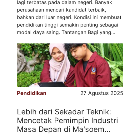
lagi terbatas pada dalam negeri. Banyak
perusahaan mencari kandidat terbaik,
bahkan dari luar negeri. Kondisi ini membuat
pendidikan tinggi semakin penting sebagai
modal daya saing. Tantangan Bagi yang
Tidak Kuliah Terbatas pada pekerjaan entry
level – Banyak lowongan internasional
mensyaratkan minimal S1. Sulit beradaptasi
dengan standar global – Dunia kerja ...
Read
more
Pendidikan
27 Agustus 2025
Lebih dari Sekadar Teknik:
Mencetak Pemimpin Industri
Masa Depan di Ma'soem
University