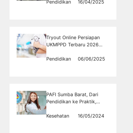
Pendidikan
16/04/2025
Tryout Online Persiapan
UKMPPD Terbaru 2026
Lengkap dan Gratis:
Optimalisasi Belajar dengan
Pendidikan
06/06/2025
Tryout.id
PAFI Sumba Barat, Dari
Pendidikan ke Praktik,
Membangun Ahli Farmasi
Daerah yang Unggul
Kesehatan
16/05/2024