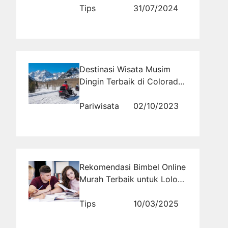
Tips
31/07/2024
Destinasi Wisata Musim
Dingin Terbaik di Colorado:
Ski dan Snowboard di
Aspen
Pariwisata
02/10/2023
Rekomendasi Bimbel Online
Murah Terbaik untuk Lolos
UTBK 2026
Tips
10/03/2025