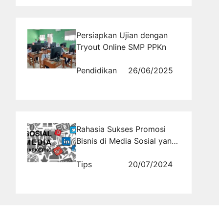
Persiapkan Ujian dengan
Tryout Online SMP PPKn
Pendidikan
26/06/2025
Rahasia Sukses Promosi
Bisnis di Media Sosial yang
Bikin Omzet Meningkat
Drastis!
Tips
20/07/2024