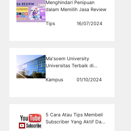
Menghindari Penipuan
dalam Memilih Jasa Review
Tips
16/07/2024
Ma'soem University
Universitas Terbaik di
Bandung untuk Masa Depan
Cerah
Kampus
01/10/2024
5 Cara Atau Tips Membeli
Subscriber Yang Aktif Dan
Aman