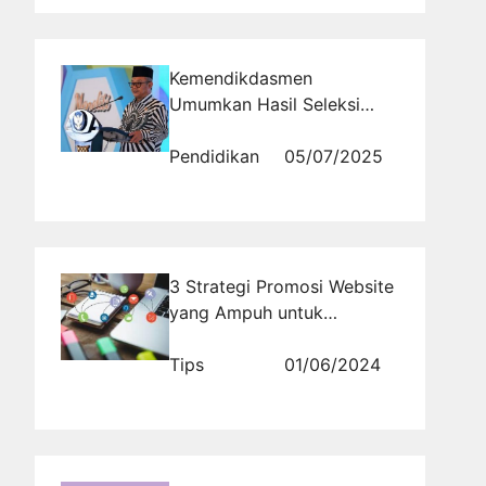
Kemendikdasmen
Umumkan Hasil Seleksi
Administrasi PPG Guru
Tertentu 2025
Pendidikan
05/07/2025
3 Strategi Promosi Website
yang Ampuh untuk
Meningkatkan Trafik dan
Profit!
Tips
01/06/2024