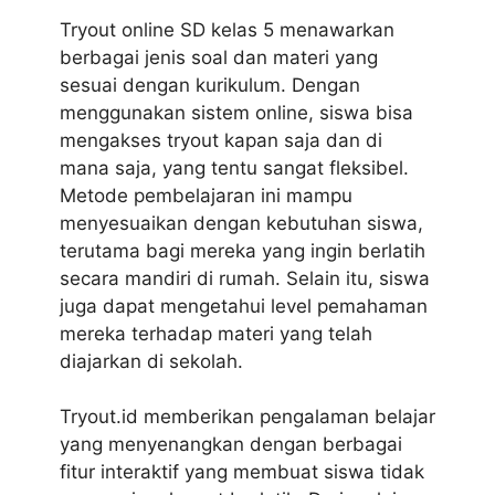
Tryout online SD kelas 5 menawarkan
berbagai jenis soal dan materi yang
sesuai dengan kurikulum. Dengan
menggunakan sistem online, siswa bisa
mengakses tryout kapan saja dan di
mana saja, yang tentu sangat fleksibel.
Metode pembelajaran ini mampu
menyesuaikan dengan kebutuhan siswa,
terutama bagi mereka yang ingin berlatih
secara mandiri di rumah. Selain itu, siswa
juga dapat mengetahui level pemahaman
mereka terhadap materi yang telah
diajarkan di sekolah.
Tryout.id memberikan pengalaman belajar
yang menyenangkan dengan berbagai
fitur interaktif yang membuat siswa tidak