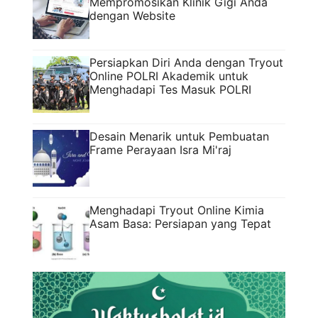
Mempromosikan Klinik Gigi Anda
dengan Website
Persiapkan Diri Anda dengan Tryout
Online POLRI Akademik untuk
Menghadapi Tes Masuk POLRI
Desain Menarik untuk Pembuatan
Frame Perayaan Isra Mi'raj
Menghadapi Tryout Online Kimia
Asam Basa: Persiapan yang Tepat