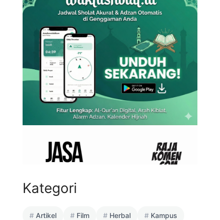
Kategori
Artikel
Film
Herbal
Kampus