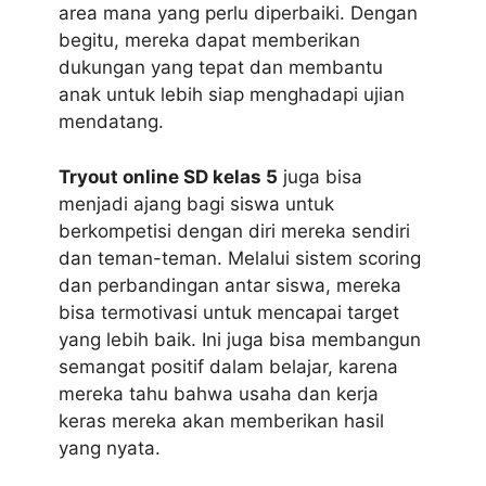
area mana yang perlu diperbaiki. Dengan
begitu, mereka dapat memberikan
dukungan yang tepat dan membantu
anak untuk lebih siap menghadapi ujian
mendatang.
Tryout online SD kelas 5
juga bisa
menjadi ajang bagi siswa untuk
berkompetisi dengan diri mereka sendiri
dan teman-teman. Melalui sistem scoring
dan perbandingan antar siswa, mereka
bisa termotivasi untuk mencapai target
yang lebih baik. Ini juga bisa membangun
semangat positif dalam belajar, karena
mereka tahu bahwa usaha dan kerja
keras mereka akan memberikan hasil
yang nyata.