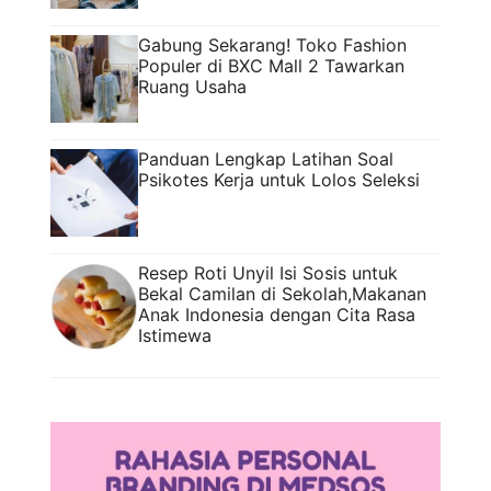
Gabung Sekarang! Toko Fashion
Populer di BXC Mall 2 Tawarkan
Ruang Usaha
Panduan Lengkap Latihan Soal
Psikotes Kerja untuk Lolos Seleksi
Resep Roti Unyil Isi Sosis untuk
Bekal Camilan di Sekolah,Makanan
Anak Indonesia dengan Cita Rasa
Istimewa