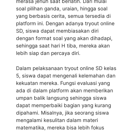
merasa jenuh saat berlatih. Dari mulai
soal pilihan ganda, uraian, hingga soal
yang berbasis cerita, semua tersedia di
platform ini. Dengan adanya tryout online
SD, siswa dapat membiasakan diri
dengan format soal yang akan dihadapi,
sehingga saat hari H tiba, mereka akan
lebih siap dan percaya diri.
Dalam pelaksanaan tryout online SD kelas
5, siswa dapat mengenali kelemahan dan
kekuatan mereka. Fungsi evaluasi yang
ada di dalam platform akan memberikan
umpan balik langsung sehingga siswa
dapat memperbaiki bagian yang kurang
dipahami. Misalnya, jika seorang siswa
mengalami kesulitan dalam materi
matematika, mereka bisa lebih fokus