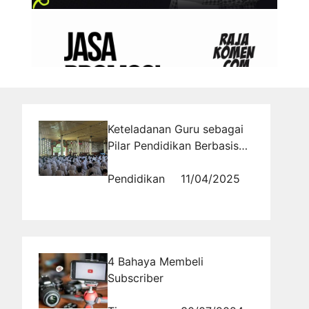
Keteladanan Guru sebagai
Pilar Pendidikan Berbasis
Nilai
Pendidikan
11/04/2025
4 Bahaya Membeli
Subscriber