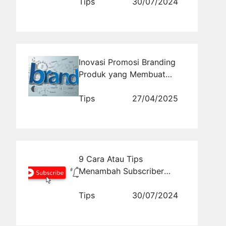
Tips
30/07/2024
Inovasi Promosi Branding
Produk yang Membuat
Brand Semakin Dikenal
Tips
27/04/2025
9 Cara Atau Tips
Menambah Subscriber
Secara Alami
Tips
30/07/2024