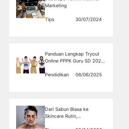
Marketing
Tips
30/07/2024
Panduan Lengkap Tryout
Online PPPK Guru SD 2026:
Persiapan Optimal
Menghadapi Ujian dengan
Pendidikan
06/06/2025
Tryout.id
Dari Sabun Biasa ke
Skincare Rutin,
Transformasi Perawatan