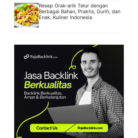
Resep Orak-arik Telur dengan
Berbagai Bahan, Praktis, Gurih, dan
Enak, Kuliner Indonesia