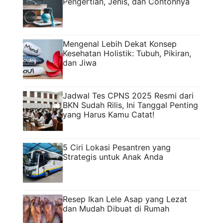
Pengertian, Jenis, dan Contohnya
Mengenal Lebih Dekat Konsep
Kesehatan Holistik: Tubuh, Pikiran,
dan Jiwa
Jadwal Tes CPNS 2025 Resmi dari
BKN Sudah Rilis, Ini Tanggal Penting
yang Harus Kamu Catat!
5 Ciri Lokasi Pesantren yang
Strategis untuk Anak Anda
Resep Ikan Lele Asap yang Lezat
dan Mudah Dibuat di Rumah