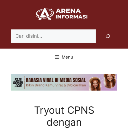
Langsung
ke
isi
Search
Menu
Tryout CPNS
dengan