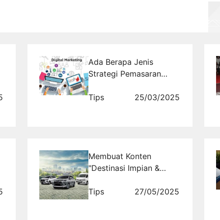
Ada Berapa Jenis
Strategi Pemasaran
Online yang Paling
5
Populer?
Tips
25/03/2025
Membuat Konten
"Destinasi Impian &
Mobilnya": Inspirasi
5
untuk Penyewa
Tips
27/05/2025