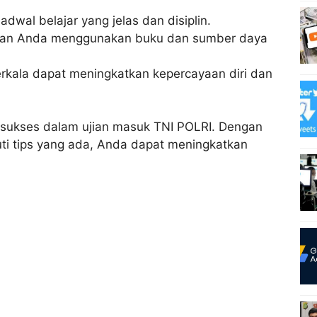
dwal belajar yang jelas dan disiplin.
ikan Anda menggunakan buku dan sumber daya
berkala dapat meningkatkan kepercayaan diri dan
 sukses dalam ujian masuk TNI POLRI. Dengan
ti tips yang ada, Anda dapat meningkatkan