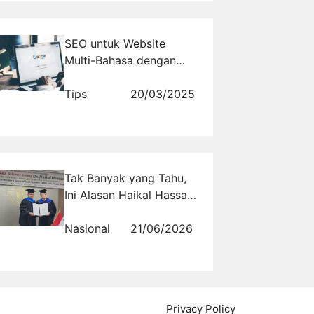
SEO untuk Website
Multi-Bahasa dengan
WordPress: Plugin
Terbaik yang Wajib
Tips
20/03/2025
Digunakan
Tak Banyak yang Tahu,
Ini Alasan Haikal Hassan
Dianugerahi Gelar
Profesor Kehormatan
Nasional
21/06/2026
Privacy Policy