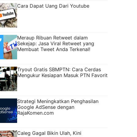
Cara Dapat Uang Dari Youtube
Meraup Ribuan Retweet dalam
Sekejap: Jasa Viral Retweet yang
Membuat Tweet Anda Terkenal!
Tryout Gratis SBMPTN: Cara Cerdas
Mengukur Kesiapan Masuk PTN Favorit
Strategi Meningkatkan Penghasilan
Google AdSense dengan
RajaKomen.com
Caleg Gagal Bikin Ulah, Kini