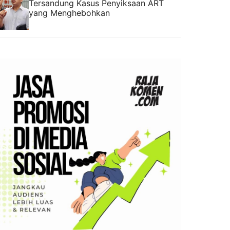
Tersandung Kasus Penyiksaan ART
yang Menghebohkan