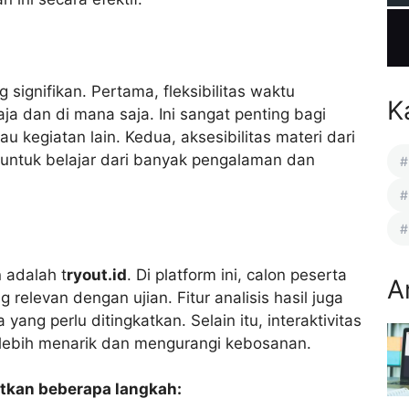
signifikan. Pertama, fleksibilitas waktu
K
a dan di mana saja. Ini sangat penting bagi
 kegiatan lain. Kedua, aksesibilitas materi dari
ntuk belajar dari banyak pengalaman dan
n adalah
t
ryout.id
.
Di platform ini, calon peserta
A
elevan dengan ujian. Fitur analisis hasil juga
g perlu ditingkatkan. Selain itu, interaktivitas
lebih menarik dan mengurangi kebosanan.
tkan beberapa langkah: