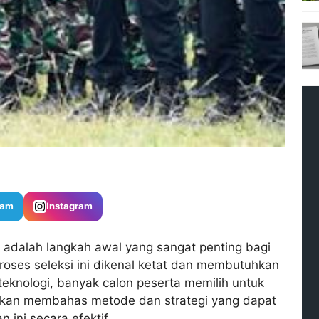
ram
Instagram
adalah langkah awal yang sangat penting bagi
roses seleksi ini dikenal ketat dan membutuhkan
eknologi, banyak calon peserta memilih untuk
ita akan membahas metode dan strategi yang dapat
ini secara efektif.