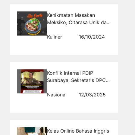
Kenikmatan Masakan
Meksiko, Citarasa Unik dan
Warisan Budaya
Kuliner
16/10/2024
Konflik Internal PDIP
Surabaya, Sekretaris DPC
Diduga Minta Fee dan
Bocorkan Informasi
Nasional
12/03/2025
Kelas Online Bahasa Inggris