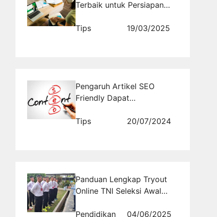
Terbaik untuk Persiapan
Beasiswa ke Luar Negeri
Tips
19/03/2025
Pengaruh Artikel SEO
Friendly Dapat
Meningkatkan Traffic
Website
Tips
20/07/2024
Panduan Lengkap Tryout
Online TNI Seleksi Awal
untuk Pemula Sukses
Menjadi Seorang Prajurit
Pendidikan
04/06/2025