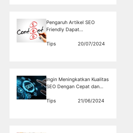
Pengaruh Artikel SEO
Friendly Dapat
Meningkatkan Traffic
Website
Tips
20/07/2024
Ingin Meningkatkan Kualitas
SEO Dengan Cepat dan
Terjangkau? Gunakan Jasa
Review Blog Terbaik!!!
Tips
21/06/2024