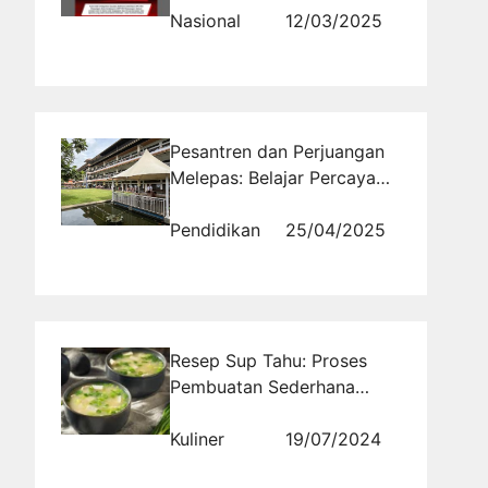
Bocorkan Informasi
Nasional
12/03/2025
Pesantren dan Perjuangan
Melepas: Belajar Percaya
dari Jauh
Pendidikan
25/04/2025
Resep Sup Tahu: Proses
Pembuatan Sederhana
dengan Cita Rasa Enak dan
Gurih
Kuliner
19/07/2024