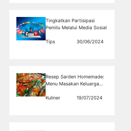
Tingkatkan Partisipasi
Pemilu Melalui Media Sosial
Tips
30/06/2024
Resep Sarden Homemade:
Menu Masakan Keluarga
Indonesia dengan Proses
Pembuatan Sederhana dan
Kuliner
19/07/2024
Rasa Enak