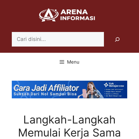
Langsung
ke
isi
Search
Menu
Langkah-Langkah
Memulai Kerja Sama