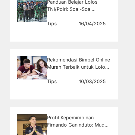
Panduan Belajar Lolos
TNI/Polri: Soal-Soal
Terlengkap dan Tips
Mengerjakannya
Tips
16/04/2025
Rekomendasi Bimbel Online
Murah Terbaik untuk Lolos
UTBK 2026
Tips
10/03/2025
Profil Kepemimpinan
Firnando Ganinduto: Muda,
Moderat, dan Siap