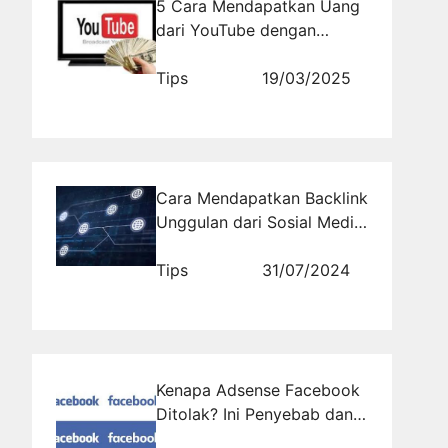
5 Cara Mendapatkan Uang
dari YouTube dengan
Mudah bagi Konten Kreator
Pemula
Tips
19/03/2025
Cara Mendapatkan Backlink
Unggulan dari Sosial Media
yang Akan Meningkatkan
Peringkat Google Anda
Tips
31/07/2024
Kenapa Adsense Facebook
Ditolak? Ini Penyebab dan
Solusinya!