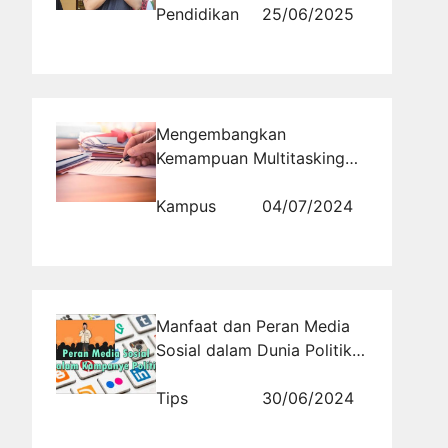
Menyerap Aspirasi
Pendidikan
25/06/2025
Mengembangkan
Kemampuan Multitasking
dalam Studi dan Pekerjaan
Kampus
04/07/2024
Manfaat dan Peran Media
Sosial dalam Dunia Politik
di Indonesia
Tips
30/06/2024