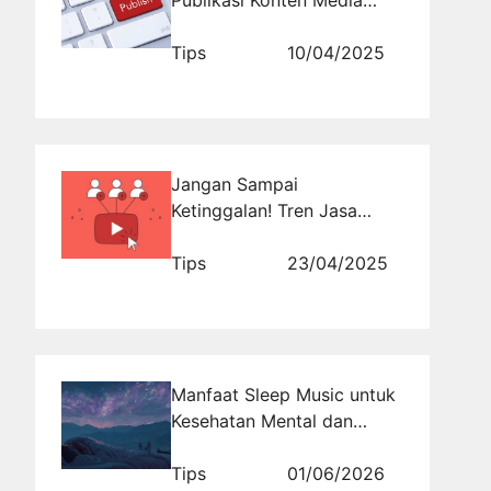
Sosial Bisnis
Tips
10/04/2025
Jangan Sampai
Ketinggalan! Tren Jasa
Tambah Subscriber di
Kalangan Kreator
Tips
23/04/2025
Manfaat Sleep Music untuk
Kesehatan Mental dan
Fisik
Tips
01/06/2026