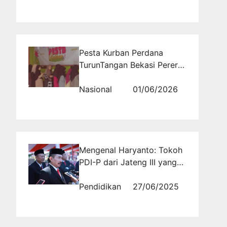
Pesta Kurban Perdana
TurunTangan Bekasi Pererat
Kebersamaan di Momen
Idul Adha
Nasional
01/06/2026
Mengenal Haryanto: Tokoh
PDI-P dari Jateng III yang
Mengusung Politik
Kerakyatan
Pendidikan
27/06/2025