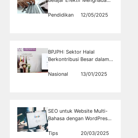
Tes SKD
Pendidikan
12/05/2025
BPJPH: Sektor Halal
Berkontribusi Besar dalam
Peningkatan Ekonomi
Nasional
Nasional
13/01/2025
SEO untuk Website Multi-
Bahasa dengan WordPress:
Plugin Terbaik yang Wajib
Digunakan
Tips
20/03/2025