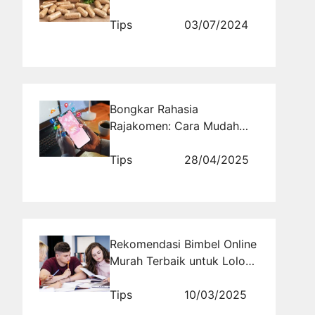
Media Sosial!
Tips
03/07/2024
Bongkar Rahasia
Rajakomen: Cara Mudah
Membuat Engagement
Meledak
Tips
28/04/2025
Rekomendasi Bimbel Online
Murah Terbaik untuk Lolos
UTBK 2026
Tips
10/03/2025