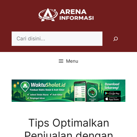
Langsung
ke
isi
Search
Menu
Tips Optimalkan
Penjualan dengan