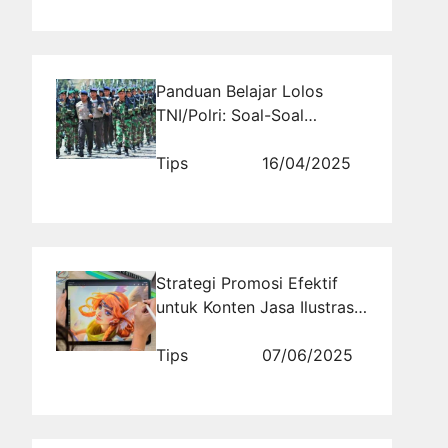
Panduan Belajar Lolos
TNI/Polri: Soal-Soal
Terlengkap dan Tips
Mengerjakannya
Tips
16/04/2025
Strategi Promosi Efektif
untuk Konten Jasa Ilustrasi
Digital Sosmed di
Rajakomen.com
Tips
07/06/2025