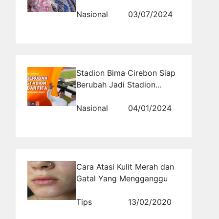
Memperkuat Persatuan
Bangsa
Nasional
03/07/2024
Stadion Bima Cirebon Siap
Berubah Jadi Stadion
Standar FIFA dengan
Kemenangan AMIN
Nasional
04/01/2024
Cara Atasi Kulit Merah dan
Gatal Yang Mengganggu
Tips
13/02/2020