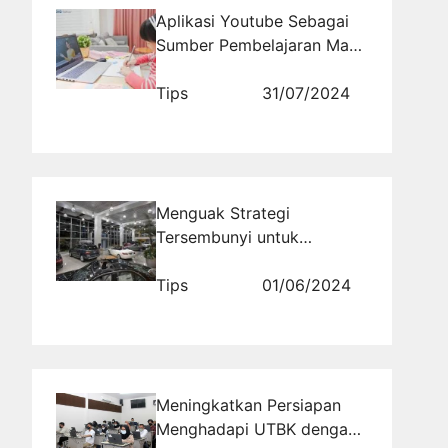
Aplikasi Youtube Sebagai
Sumber Pembelajaran Masa
Kini
Tips
31/07/2024
Menguak Strategi
Tersembunyi untuk
Meningkatkan Penjualan
Mobil di Sosial Media
Tips
01/06/2024
Meningkatkan Persiapan
Menghadapi UTBK dengan