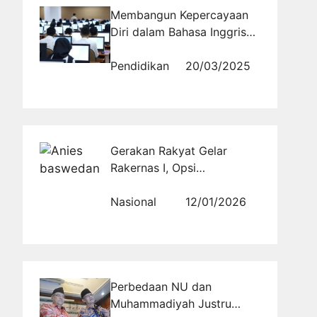
Membangun Kepercayaan
Diri dalam Bahasa Inggris
untuk PNS
Pendidikan
20/03/2025
Gerakan Rakyat Gelar
Rakernas I, Opsi
Bertransformasi Jadi Partai
Politik Menguat
Nasional
12/01/2026
Perbedaan NU dan
Muhammadiyah Justru