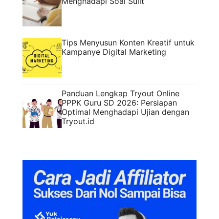
Menghadapi Soal Sulit
Tips Menyusun Konten Kreatif untuk
Kampanye Digital Marketing
Panduan Lengkap Tryout Online
PPPK Guru SD 2026: Persiapan
Optimal Menghadapi Ujian dengan
Tryout.id