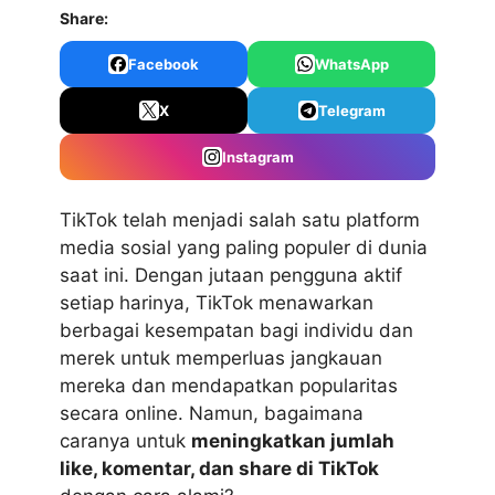
Share:
Facebook
WhatsApp
X
Telegram
Instagram
TikTok telah menjadi salah satu platform
media sosial yang paling populer di dunia
saat ini. Dengan jutaan pengguna aktif
setiap harinya, TikTok menawarkan
berbagai kesempatan bagi individu dan
merek untuk memperluas jangkauan
mereka dan mendapatkan popularitas
secara online. Namun, bagaimana
caranya untuk
meningkatkan jumlah
like, komentar, dan share di TikTok