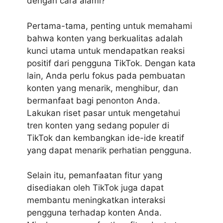
dengan cara alami?
Pertama-tama, penting untuk memahami
bahwa konten yang berkualitas adalah
kunci utama untuk mendapatkan reaksi
positif dari pengguna TikTok. Dengan kata
lain, Anda perlu fokus pada pembuatan
konten yang menarik, menghibur, dan
bermanfaat bagi penonton Anda.
Lakukan riset pasar untuk mengetahui
tren konten yang sedang populer di
TikTok dan kembangkan ide-ide kreatif
yang dapat menarik perhatian pengguna.
Selain itu, pemanfaatan fitur yang
disediakan oleh TikTok juga dapat
membantu meningkatkan interaksi
pengguna terhadap konten Anda.