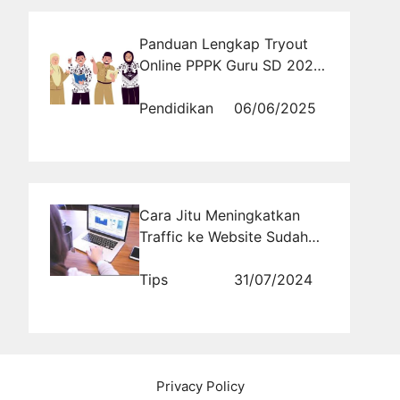
Panduan Lengkap Tryout
Online PPPK Guru SD 2026:
Persiapan Optimal
Menghadapi Ujian dengan
Pendidikan
06/06/2025
Tryout.id
Cara Jitu Meningkatkan
Traffic ke Website Sudah
Terbukti
Tips
31/07/2024
Privacy Policy