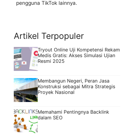
pengguna TikTok lainnya.
Artikel Terpopuler
Tryout Online Uji Kompetensi Rekam
Medis Gratis: Akses Simulasi Ujian
Resmi 2025
Membangun Negeri, Peran Jasa
Konstruksi sebagai Mitra Strategis
Proyek Nasional
Memahami Pentingnya Backlink
dalam SEO