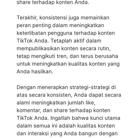
share terhadap konten Anda.
Terakhir, konsistensi juga memainkan
peran penting dalam meningkatkan
keterlibatan pengguna terhadap konten
TikTok Anda. Tetaplah aktif dalam
mempublikasikan konten secara rutin,
tetap mengikuti tren, dan terus berusaha
untuk meningkatkan kualitas konten yang
Anda hasilkan.
Dengan menerapkan strategi-strategi di
atas secara konsisten, Anda dapat secara
alami meningkatkan jumlah like,
komentar, dan share terhadap konten
TikTok Anda. Ingatlah bahwa kunci utama
dalam semua ini adalah kualitas konten
dan interaksi yang Anda bangun dengan