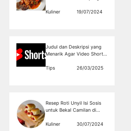
Lezat
Kuliner
19/07/2024
Judul dan Deskripsi yang
Menarik Agar Video Shorts
YouTube Trending
Tips
26/03/2025
Resep Roti Unyil Isi Sosis
untuk Bekal Camilan di
Sekolah,Makanan Anak
Indonesia dengan Cita Rasa
Kuliner
30/07/2024
Istimewa