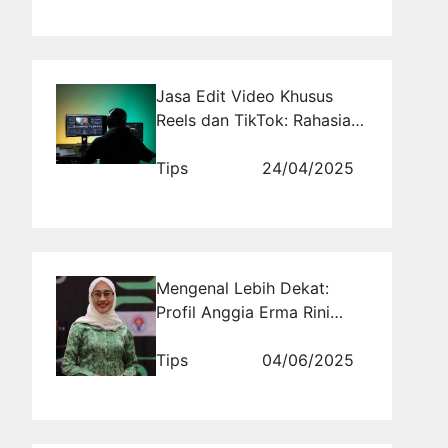
Jasa Edit Video Khusus
Reels dan TikTok: Rahasia
Feed yang Bikin Betah
Scroll
Tips
24/04/2025
Mengenal Lebih Dekat:
Profil Anggia Erma Rini
(PKB) Daerah Pemilihan
Jawa Timur VI
Tips
04/06/2025