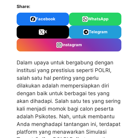
Share:
Facebook
WhatsApp
X
Telegram
Instagram
Dalam upaya untuk bergabung dengan
institusi yang prestisius seperti POLRI,
salah satu hal penting yang perlu
dilakukan adalah mempersiapkan diri
dengan baik untuk berbagai tes yang
akan dihadapi. Salah satu tes yang sering
kali menjadi momok bagi calon peserta
adalah Psikotes. Nah, untuk membantu
Anda menghadapi tantangan ini, terdapat
platform yang menawarkan Simulasi