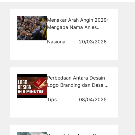
Menakar Arah Angin 2029:
Mengapa Nama Anies
Baswedan Begitu “Klik” di
Hati Gen Z?
Nasional
20/03/2026
Perbedaan Antara Desain
Logo Branding dan Desain
Grafis Biasa
Tips
08/04/2025