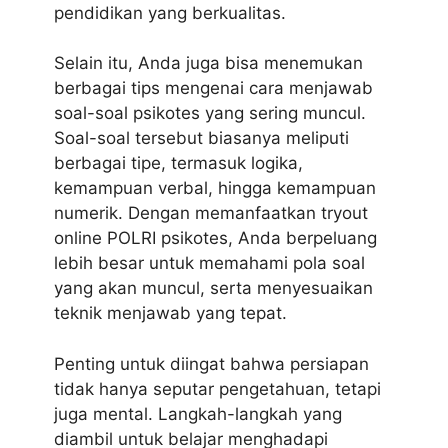
pendidikan yang berkualitas.
Selain itu, Anda juga bisa menemukan
berbagai tips mengenai cara menjawab
soal-soal psikotes yang sering muncul.
Soal-soal tersebut biasanya meliputi
berbagai tipe, termasuk logika,
kemampuan verbal, hingga kemampuan
numerik. Dengan memanfaatkan tryout
online POLRI psikotes, Anda berpeluang
lebih besar untuk memahami pola soal
yang akan muncul, serta menyesuaikan
teknik menjawab yang tepat.
Penting untuk diingat bahwa persiapan
tidak hanya seputar pengetahuan, tetapi
juga mental. Langkah-langkah yang
diambil untuk belajar menghadapi