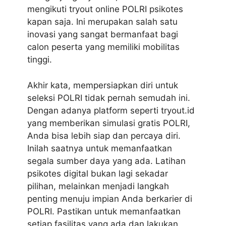
mengikuti tryout online POLRI psikotes
kapan saja. Ini merupakan salah satu
inovasi yang sangat bermanfaat bagi
calon peserta yang memiliki mobilitas
tinggi.
Akhir kata, mempersiapkan diri untuk
seleksi POLRI tidak pernah semudah ini.
Dengan adanya platform seperti tryout.id
yang memberikan simulasi gratis POLRI,
Anda bisa lebih siap dan percaya diri.
Inilah saatnya untuk memanfaatkan
segala sumber daya yang ada. Latihan
psikotes digital bukan lagi sekadar
pilihan, melainkan menjadi langkah
penting menuju impian Anda berkarier di
POLRI. Pastikan untuk memanfaatkan
setiap fasilitas yang ada dan lakukan