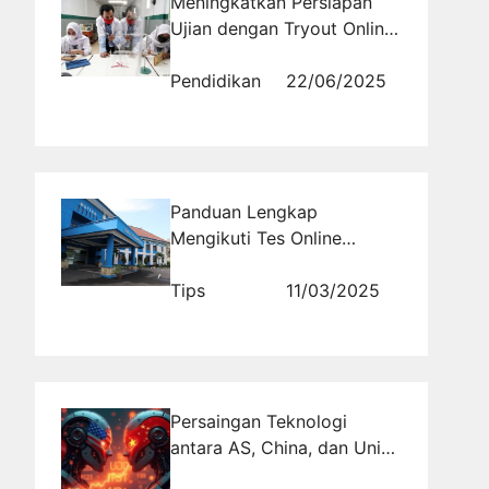
Meningkatkan Persiapan
Ujian dengan Tryout Online
SMA IPA Lengkap
Pendidikan
22/06/2025
Panduan Lengkap
Mengikuti Tes Online
Kedinasan PTDI STTD
Tips
11/03/2025
Persaingan Teknologi
antara AS, China, dan Uni
Eropa: Siapa yang Unggul?