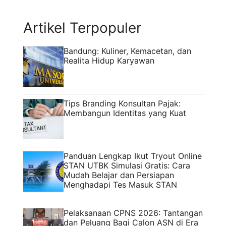
solusi yang kini banyak dimanfaatkan adalah
RajaKomen.com, platform ...
Read more
Artikel Terpopuler
Bandung: Kuliner, Kemacetan, dan
Realita Hidup Karyawan
Tips Branding Konsultan Pajak:
Membangun Identitas yang Kuat
Panduan Lengkap Ikut Tryout Online
STAN UTBK Simulasi Gratis: Cara
Mudah Belajar dan Persiapan
Menghadapi Tes Masuk STAN
Pelaksanaan CPNS 2026: Tantangan
dan Peluang Bagi Calon ASN di Era