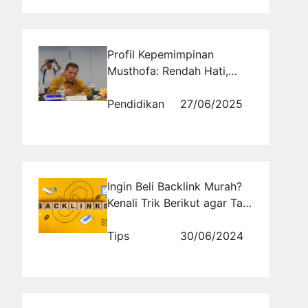
Profil Kepemimpinan
Musthofa: Rendah Hati,
Tegas, dan Berorientasi
Pelayanan Publik
Pendidikan
27/06/2025
Ingin Beli Backlink Murah?
Kenali Trik Berikut agar Tak
Tertipu
Tips
30/06/2024