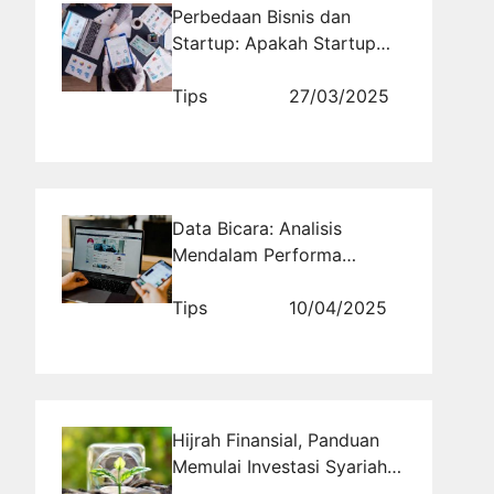
Perbedaan Bisnis dan
Startup: Apakah Startup
Selalu Menggunakan
Teknologi?
Tips
27/03/2025
Data Bicara: Analisis
Mendalam Performa
Pemasaran Media Sosial
Tips
10/04/2025
Hijrah Finansial, Panduan
Memulai Investasi Syariah
untuk Pemula