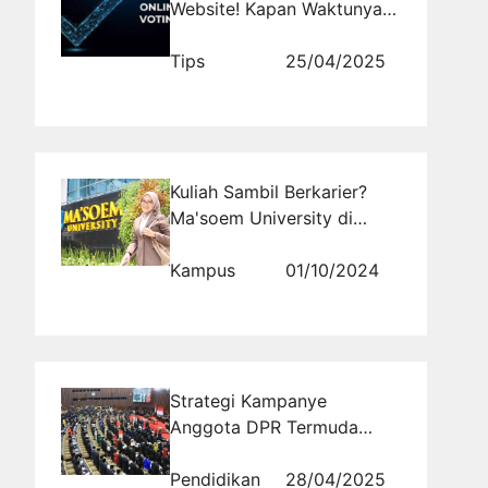
Website! Kapan Waktunya
Tepat Menggunakan Jasa
Vote untuk Hasil Optimal?
Tips
25/04/2025
Kuliah Sambil Berkarier?
Ma'soem University di
Bandung Tempatnya
Kampus
01/10/2024
Strategi Kampanye
Anggota DPR Termuda
2025 dalam Memenangkan
Suara Pemilih
Pendidikan
28/04/2025