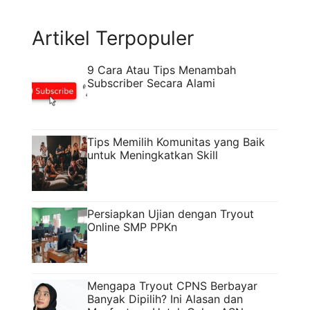
merawat kulit bukan soal penampilan
semata, ...
Read more
Artikel Terpopuler
9 Cara Atau Tips Menambah
Subscriber Secara Alami
Tips Memilih Komunitas yang Baik
untuk Meningkatkan Skill
Persiapkan Ujian dengan Tryout
Online SMP PPKn
Mengapa Tryout CPNS Berbayar
Banyak Dipilih? Ini Alasan dan