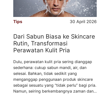
Tips
30 April 2026
Dari Sabun Biasa ke Skincare
Rutin, Transformasi
Perawatan Kulit Pria
Dulu, perawatan kulit pria sering dianggap
sederhana: cukup sabun mandi, air, dan
selesai. Bahkan, tidak sedikit yang
menganggap penggunaan produk skincare
sebagai sesuatu yang “tidak perlu” bagi pria.
Namun, seiring berkembangnya zaman dan
meningkatnya kesadaran akan kesehatan
kulit, pandangan ini mulai berubah. Kini,
semakin banyak pria yang menyadari bahwa