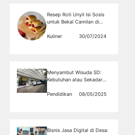
Resep Roti Unyil Isi Sosis
untuk Bekal Camilan di
Sekolah,Makanan Anak
Indonesia dengan Cita Rasa
Kuliner
30/07/2024
Istimewa
Menyambut Wisuda SD:
Kebutuhan atau Sekadar
Seremonial?
Pendidikan
08/05/2025
Bisnis Jasa Digital di Desa: