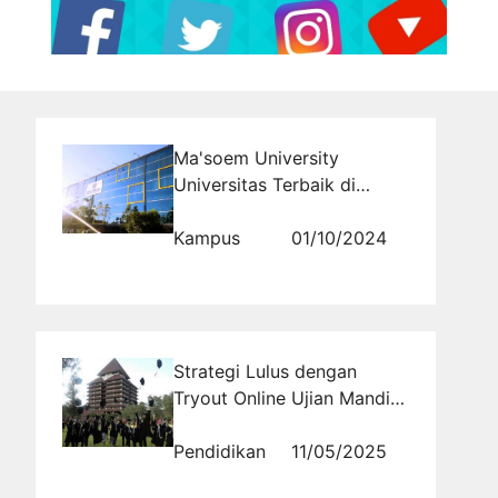
Ma'soem University
Universitas Terbaik di
Bandung untuk Masa Depan
Cerah
Kampus
01/10/2024
Strategi Lulus dengan
Tryout Online Ujian Mandiri
PTN 2025: Simulasi Soal
Terkini
Pendidikan
11/05/2025