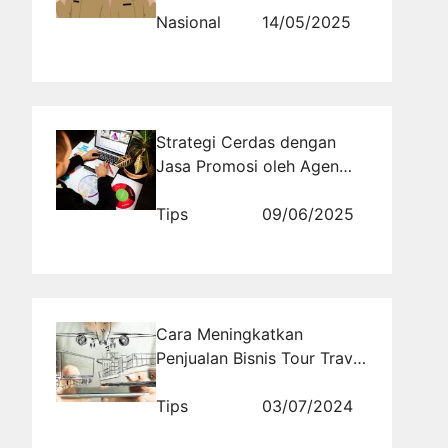
Secara Real Time
Nasional
14/05/2025
Strategi Cerdas dengan
Jasa Promosi oleh Agen
Properti Digital
Tips
09/06/2025
Cara Meningkatkan
Penjualan Bisnis Tour Travel
Melalui Marketing Online
yang Efektif
Tips
03/07/2024