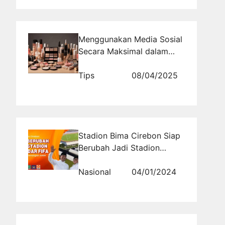
Menggunakan Media Sosial
Secara Maksimal dalam
Branding Produk Kosmetik
Tips
08/04/2025
Stadion Bima Cirebon Siap
Berubah Jadi Stadion
Standar FIFA dengan
Kemenangan AMIN
Nasional
04/01/2024