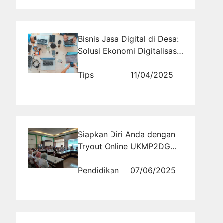
Bisnis Jasa Digital di Desa:
Solusi Ekonomi Digitalisasi
Wilayah Tertinggal
Tips
11/04/2025
Siapkan Diri Anda dengan
Tryout Online UKMP2DG
Terbaru untuk Sukses di
Ujian Kompetensi!
Pendidikan
07/06/2025