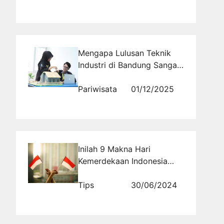
Mengapa Lulusan Teknik
Industri di Bandung Sangat
Fleksibel untuk Berbagai
Bidang Karir?
Pariwisata
01/12/2025
Inilah 9 Makna Hari
Kemerdekaan Indonesia
yang Harus Kamu Resapi
Tips
30/06/2024