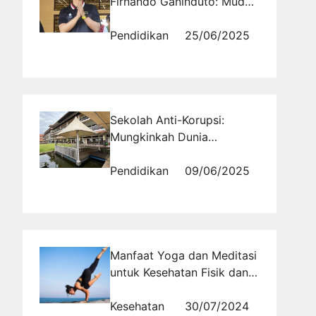
Firnando Ganinduto: Muda,
Moderat, dan Siap
Menyerap Aspirasi
Pendidikan
25/06/2025
Sekolah Anti-Korupsi:
Mungkinkah Dunia
Pendidikan Mencegah
Skandal Triliunan?
Pendidikan
09/06/2025
Manfaat Yoga dan Meditasi
untuk Kesehatan Fisik dan
Mental
Kesehatan
30/07/2024