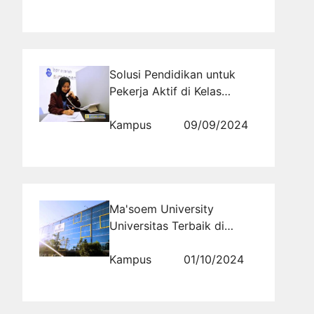
Solusi Pendidikan untuk
Pekerja Aktif di Kelas
Karyawan Ma'soem
University Bandung
Kampus
09/09/2024
Ma'soem University
Universitas Terbaik di
Bandung untuk Masa Depan
Cerah
Kampus
01/10/2024