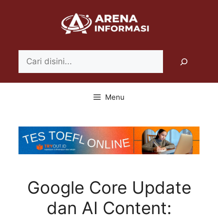
Langsung
ke
isi
Search
Menu
Google Core Update
dan AI Content: