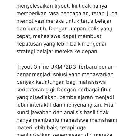
menyelesaikan tryout. Ini tidak hanya
memberikan rasa pencapaian, tetapi juga
memotivasi mereka untuk terus belajar
dan berlatih. Dengan umpan balik yang
cepat, mahasiswa dapat membuat
keputusan yang lebih baik mengenai
strategi belajar mereka ke depan.
Tryout Online UKMP2DG Terbaru benar-
benar menjadi solusi yang menawarkan
banyak keuntungan bagi mahasiswa
kedokteran gigi. Dengan berbagai fitur
yang disediakan, pembelajaran menjadi
lebih interaktif dan menyenangkan. Fitur
kunci jawaban dan analisis hasil tidak
hanya membantu mahasiswa memahami
materi lebih baik, tetapi juga
meningkatkan kepercayaan diri mereka