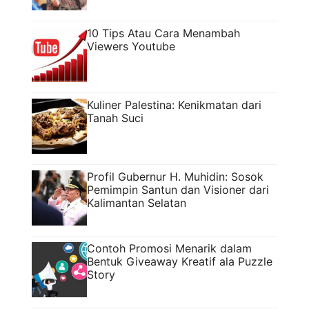
10 Tips Atau Cara Menambah
Viewers Youtube
Kuliner Palestina: Kenikmatan dari
Tanah Suci
Profil Gubernur H. Muhidin: Sosok
Pemimpin Santun dan Visioner dari
Kalimantan Selatan
Contoh Promosi Menarik dalam
Bentuk Giveaway Kreatif ala Puzzle
Story