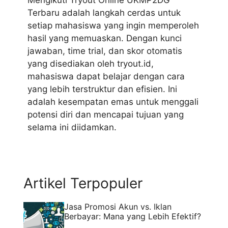
Terbaru adalah langkah cerdas untuk
setiap mahasiswa yang ingin memperoleh
hasil yang memuaskan. Dengan kunci
jawaban, time trial, dan skor otomatis
yang disediakan oleh tryout.id,
mahasiswa dapat belajar dengan cara
yang lebih terstruktur dan efisien. Ini
adalah kesempatan emas untuk menggali
potensi diri dan mencapai tujuan yang
selama ini diidamkan.
Artikel Terpopuler
Jasa Promosi Akun vs. Iklan
Berbayar: Mana yang Lebih Efektif?