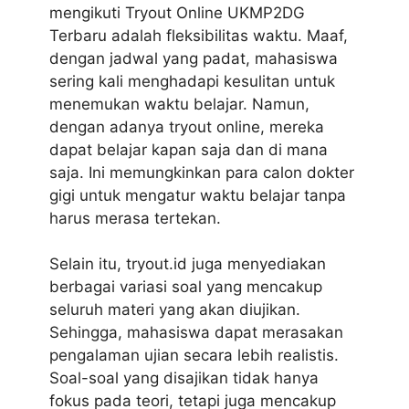
mengikuti Tryout Online UKMP2DG
Terbaru adalah fleksibilitas waktu. Maaf,
dengan jadwal yang padat, mahasiswa
sering kali menghadapi kesulitan untuk
menemukan waktu belajar. Namun,
dengan adanya tryout online, mereka
dapat belajar kapan saja dan di mana
saja. Ini memungkinkan para calon dokter
gigi untuk mengatur waktu belajar tanpa
harus merasa tertekan.
Selain itu, tryout.id juga menyediakan
berbagai variasi soal yang mencakup
seluruh materi yang akan diujikan.
Sehingga, mahasiswa dapat merasakan
pengalaman ujian secara lebih realistis.
Soal-soal yang disajikan tidak hanya
fokus pada teori, tetapi juga mencakup