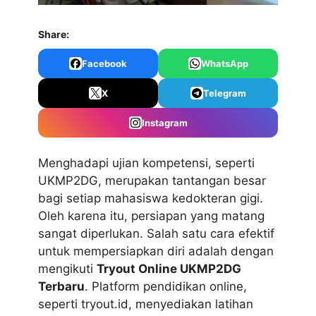
Share:
Facebook
WhatsApp
X
Telegram
Instagram
Menghadapi ujian kompetensi, seperti
UKMP2DG, merupakan tantangan besar
bagi setiap mahasiswa kedokteran gigi.
Oleh karena itu, persiapan yang matang
sangat diperlukan. Salah satu cara efektif
untuk mempersiapkan diri adalah dengan
mengikuti
Tryout Online UKMP2DG
Terbaru
. Platform pendidikan online,
seperti tryout.id, menyediakan latihan