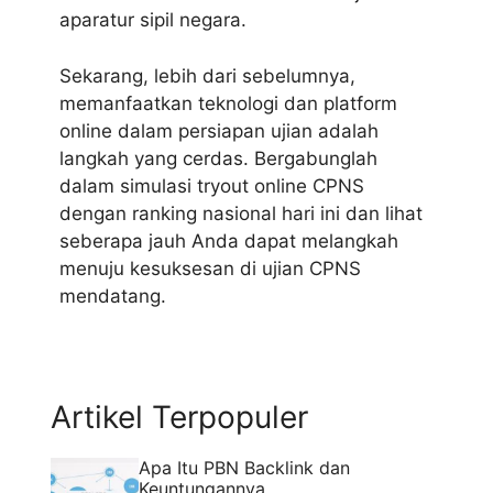
aparatur sipil negara.
Sekarang, lebih dari sebelumnya,
memanfaatkan teknologi dan platform
online dalam persiapan ujian adalah
langkah yang cerdas. Bergabunglah
dalam simulasi tryout online CPNS
dengan ranking nasional hari ini dan lihat
seberapa jauh Anda dapat melangkah
menuju kesuksesan di ujian CPNS
mendatang.
Artikel Terpopuler
Apa Itu PBN Backlink dan
Keuntungannya