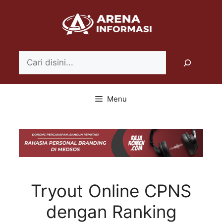
Langsung
ke
isi
Search
Menu
Tryout Online CPNS
dengan Ranking