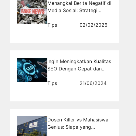
Menangkal Berita Negatif di
Media Sosial: Strategi
Menghadapi Isu dan
Mengelola Persepsi Publik
Tips
02/02/2026
Ingin Meningkatkan Kualitas
SEO Dengan Cepat dan
Terjangkau? Gunakan Jasa
Review Blog Terbaik!!!
Tips
21/06/2024
Dosen Killer vs Mahasiswa
Genius: Siapa yang
Menang?