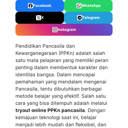
Facebook
WhatsApp
X
Telegram
Instagram
Pendidikan Pancasila dan
Kewarganegaraan (PPKn) adalah salah
satu mata pelajaran yang memiliki peran
penting dalam membentuk karakter dan
identitas bangsa. Dalam mencapai
pemahaman yang mendalam mengenai
Pancasila, tentu dibutuhkan berbagai
metode belajar yang efektif. Salah satu
cara yang bisa ditempuh adalah melalui
tryout online PPKn pancasila
. Dengan
kemajuan teknologi saat ini, belajar
menjadi lebih mudah dan fleksibel, dan