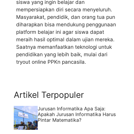
siswa yang ingin belajar dan
mempersiapkan diri secara menyeluruh.
Masyarakat, pendidik, dan orang tua pun
diharapkan bisa mendukung penggunaan
platform belajar ini agar siswa dapat
meraih hasil optimal dalam ujian mereka.
Saatnya memanfaatkan teknologi untuk
pendidikan yang lebih baik, mulai dari
tryout online PPKn pancasila.
Artikel Terpopuler
Jurusan Informatika Apa Saja:
Apakah Jurusan Informatika Harus
Pintar Matematika?