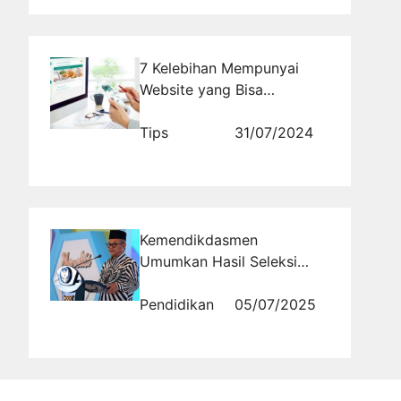
7 Kelebihan Mempunyai
Website yang Bisa
Meningkatkan Bisnis Anda
Tips
31/07/2024
Kemendikdasmen
Umumkan Hasil Seleksi
Administrasi PPG Guru
Tertentu 2025
Pendidikan
05/07/2025