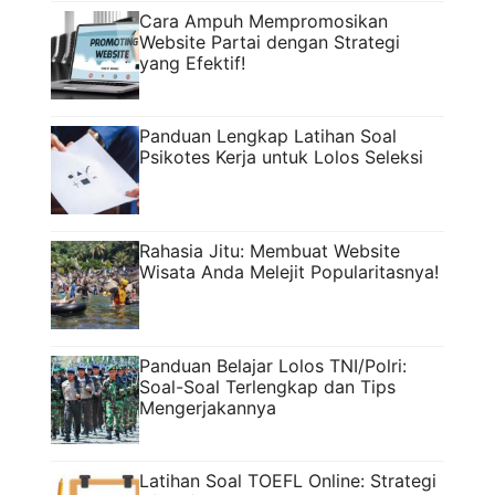
Cara Ampuh Mempromosikan
Website Partai dengan Strategi
yang Efektif!
Panduan Lengkap Latihan Soal
Psikotes Kerja untuk Lolos Seleksi
Rahasia Jitu: Membuat Website
Wisata Anda Melejit Popularitasnya!
Panduan Belajar Lolos TNI/Polri:
Soal-Soal Terlengkap dan Tips
Mengerjakannya
Latihan Soal TOEFL Online: Strategi