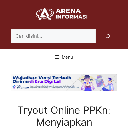
Langsung
ke
isi
Search
Menu
Tryout Online PPKn:
Menyiapkan