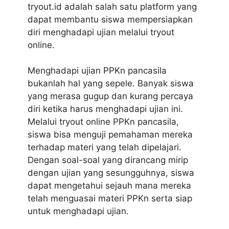
tryout.id adalah salah satu platform yang
dapat membantu siswa mempersiapkan
diri menghadapi ujian melalui tryout
online.
Menghadapi ujian PPKn pancasila
bukanlah hal yang sepele. Banyak siswa
yang merasa gugup dan kurang percaya
diri ketika harus menghadapi ujian ini.
Melalui tryout online PPKn pancasila,
siswa bisa menguji pemahaman mereka
terhadap materi yang telah dipelajari.
Dengan soal-soal yang dirancang mirip
dengan ujian yang sesungguhnya, siswa
dapat mengetahui sejauh mana mereka
telah menguasai materi PPKn serta siap
untuk menghadapi ujian.