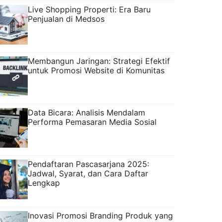
Live Shopping Properti: Era Baru
Penjualan di Medsos
Membangun Jaringan: Strategi Efektif
untuk Promosi Website di Komunitas
Data Bicara: Analisis Mendalam
Performa Pemasaran Media Sosial
Pendaftaran Pascasarjana 2025:
Jadwal, Syarat, dan Cara Daftar
Lengkap
Inovasi Promosi Branding Produk yang