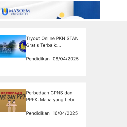
Tryout Online PKN STAN
Gratis Terbaik:
Rekomendasi dan
Review Lengkap
Pendidikan
08/04/2025
Perbedaan CPNS dan
PPPK: Mana yang Lebih
Cocok untuk Karier
Anda?
Pendidikan
16/04/2025