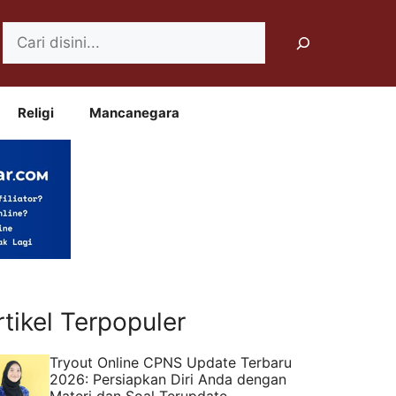
Search
Religi
Mancanegara
rtikel Terpopuler
Tryout Online CPNS Update Terbaru
2026: Persiapkan Diri Anda dengan
Materi dan Soal Terupdate