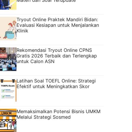
Tryout Online Praktek Mandiri Bidan:
Evaluasi Kesiapan untuk Menjalankan
Klinik
Rekomendasi Tryout Online CPNS
Gratis 2026 Terbaik dan Terlengkap
untuk Calon ASN
Latihan Soal TOEFL Online: Strategi
Efektif untuk Meningkatkan Skor
Memaksimalkan Potensi Bisnis UMKM
Melalui Strategi Sosmed