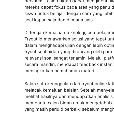
bervariasi, calon bidan dapat mengidentif
mereka dapat fokus pada area yang perlu dip
siswa untuk belajar dengan cara yang lebih
soal kapan saja dan di mana saja.
Di tengah kemajuan teknologi, pembelajaran
Tryout.id menawarkan solusi yang tepat un
dalam menghadapi ujian dengan lebih optima
tryout soal bidan yang dirancang oleh para 
relevansi soal sangat terjamin. Melalui plat
secara mandiri, mendapat feedback instan, 
meningkatkan pemahaman materi.
Salah satu keunggulan dari tryout online 
melacak kemajuan belajar. Setelah menyele
melihat hasilnya dan mendapatkan analisis
membantu calon bidan untuk mengetahui a
yang masih perlu diperbaiki sebelum mengh