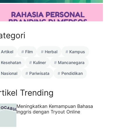
ategori
Artikel
Film
Herbal
Kampus
Kesehatan
Kuliner
Mancanegara
Nasional
Pariwisata
Pendidikan
rtikel Trending
Meningkatkan Kemampuan Bahasa
Inggris dengan Tryout Online