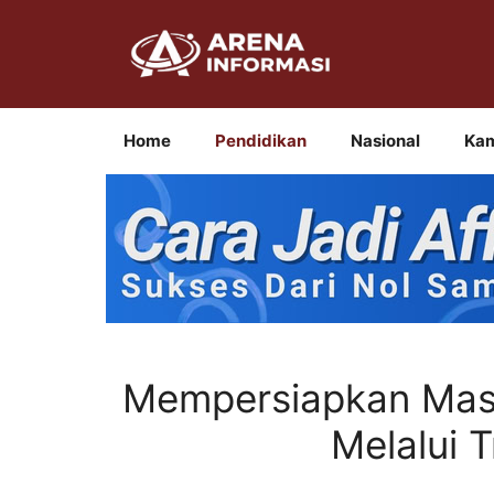
Langsung
ke
isi
Home
Pendidikan
Nasional
Ka
Mempersiapkan Mas
Melalui T