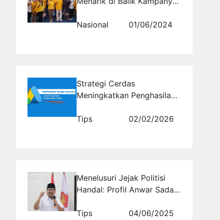
Menarik di Balik Kampanye
Partai Golkar yang Harus
Anda Ketahui!
Nasional
01/06/2024
Strategi Cerdas
Meningkatkan Penghasilan
AdSense Tanpa Melanggar
Kebijakan Google
Tips
02/02/2026
Menelusuri Jejak Politisi
Handal: Profil Anwar Sadad
di Jawa Timur II
Tips
04/06/2025