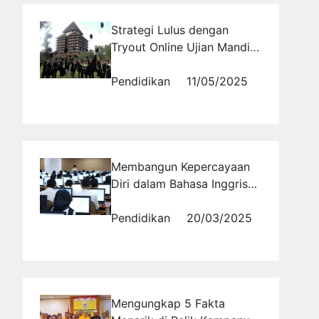
Strategi Lulus dengan
Tryout Online Ujian Mandiri
PTN 2025: Simulasi Soal
Terkini
Pendidikan
11/05/2025
Membangun Kepercayaan
Diri dalam Bahasa Inggris
untuk PNS
Pendidikan
20/03/2025
Mengungkap 5 Fakta