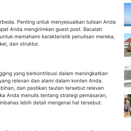
erbeda. Penting untuk menyesuaikan tulisan Anda
mpat Anda mengirimkan guest post. Bacalah
t untuk memahami karakteristik penulisan mereka,
l, dan struktur.
logging yang berkontribusi dalam meningkatkan
 yang relevan dan alami dalam konten Anda.
bihan, dan pastikan tautan tersebut relevan
ika Anda menulis tentang strategi pemasaran,
mbahas lebih detail mengenai hal tersebut.