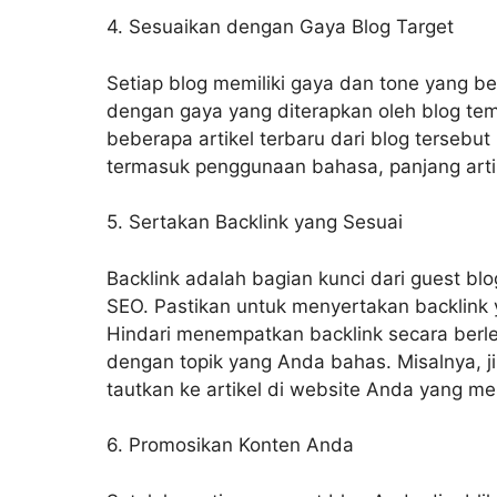
4. Sesuaikan dengan Gaya Blog Target
Setiap blog memiliki gaya dan tone yang b
dengan gaya yang diterapkan oleh blog te
beberapa artikel terbaru dari blog tersebu
termasuk penggunaan bahasa, panjang artike
5. Sertakan Backlink yang Sesuai
Backlink adalah bagian kunci dari guest b
SEO.
Pastikan untuk menyertakan backlink
Hindari menempatkan backlink secara berle
dengan topik yang Anda bahas. Misalnya, j
tautkan ke artikel di website Anda yang me
6. Promosikan Konten Anda