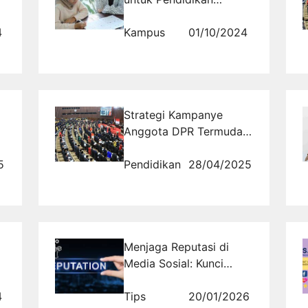
Berkualitas di Bandung
4
Kampus
01/10/2024
Strategi Kampanye
Anggota DPR Termuda
2025 dalam
5
Memenangkan Suara
Pendidikan
28/04/2025
Pemilih
Menjaga Reputasi di
Media Sosial: Kunci
Kepercayaan Publik di
4
Era Digital
Tips
20/01/2026