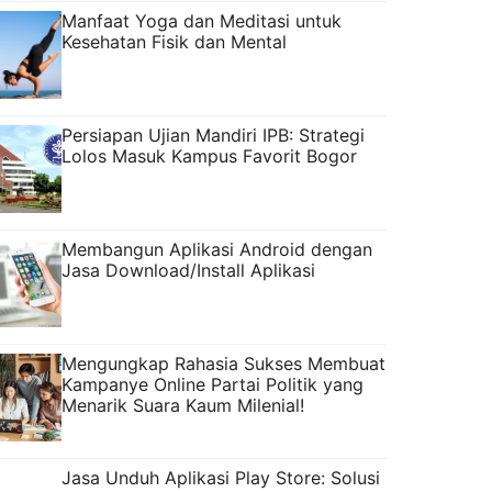
Manfaat Yoga dan Meditasi untuk
Kesehatan Fisik dan Mental
Persiapan Ujian Mandiri IPB: Strategi
Lolos Masuk Kampus Favorit Bogor
Membangun Aplikasi Android dengan
Jasa Download/Install Aplikasi
Mengungkap Rahasia Sukses Membuat
Kampanye Online Partai Politik yang
Menarik Suara Kaum Milenial!
Jasa Unduh Aplikasi Play Store: Solusi