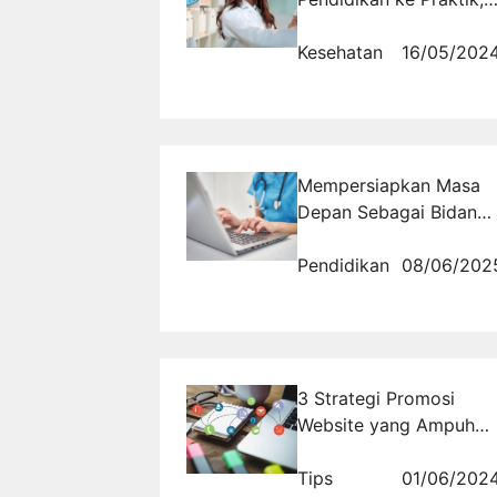
Membangun Ahli
Farmasi Daerah yang
Kesehatan
16/05/202
Unggul
Mempersiapkan Masa
Depan Sebagai Bidan
Melalui Tryout Online
Pendidikan
08/06/202
3 Strategi Promosi
Website yang Ampuh
untuk Meningkatkan
Trafik dan Profit!
Tips
01/06/202