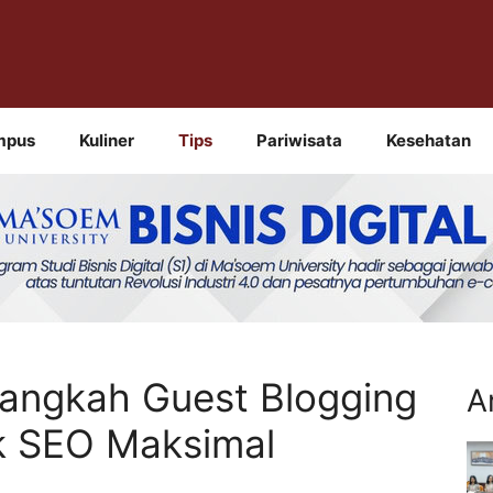
mpus
Kuliner
Tips
Pariwisata
Kesehatan
angkah Guest Blogging
A
uk SEO Maksimal