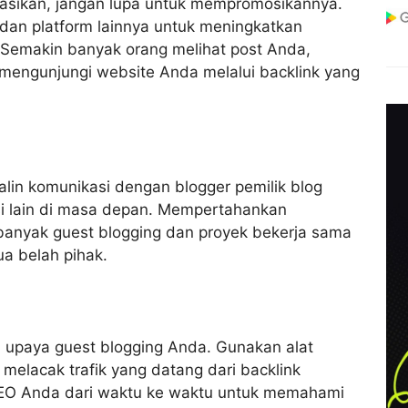
kasikan, jangan lupa untuk mempromosikannya.
, dan platform lainnya untuk meningkatkan
. Semakin banyak orang melihat post Anda,
engunjungi website Anda melalui backlink yang
alin komunikasi dengan blogger pemilik blog
si lain di masa depan. Mempertahankan
banyak guest blogging dan proyek bekerja sama
ua belah pihak.
ri upaya guest blogging Anda. Gunakan alat
 melacak trafik yang datang dari backlink
SEO Anda dari waktu ke waktu untuk memahami