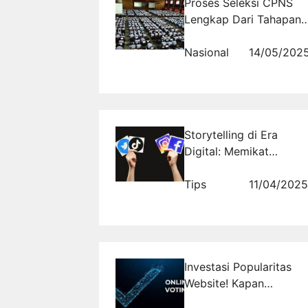
Proses Seleksi CPNS
Lengkap Dari Tahapan
Administrasi Hingga
Akhir dan Persiapan
Nasional
14/05/202
Melalui Tryout.Id
Storytelling di Era
Digital: Memikat
Pelanggan Lewat Medi
Sosial
Tips
11/04/2025
Investasi Popularitas
Website! Kapan
Waktunya Tepat