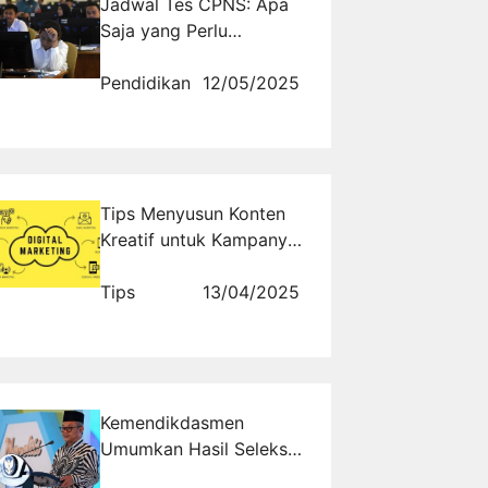
Jadwal Tes CPNS: Apa
Saja yang Perlu
Disiapkan Sebelum
Ujian?
Pendidikan
12/05/2025
Tips Menyusun Konten
Kreatif untuk Kampanye
Digital Marketing
Tips
13/04/2025
Kemendikdasmen
Umumkan Hasil Seleksi
Administrasi PPG Guru