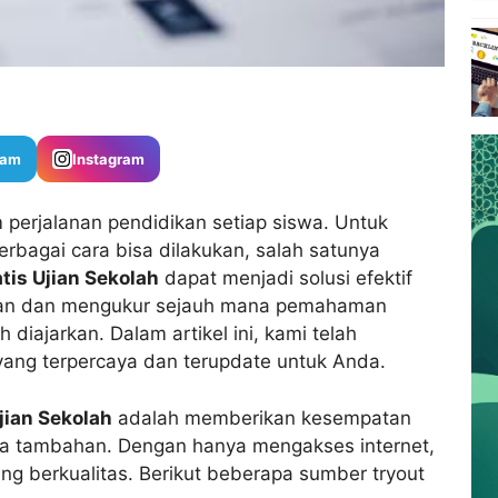
ram
Instagram
perjalanan pendidikan setiap siswa. Untuk
erbagai cara bisa dilakukan, salah satunya
tis Ujian Sekolah
dapat menjadi solusi efektif
uan dan mengukur sejauh mana pemahaman
 diajarkan. Dalam artikel ini, kami telah
yang terpercaya dan terupdate untuk Anda.
jian Sekolah
adalah memberikan kesempatan
aya tambahan. Dengan hanya mengakses internet,
ng berkualitas. Berikut beberapa sumber tryout