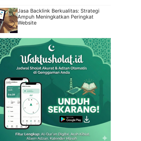
Jasa Backlink Berkualitas: Strategi
Ampuh Meningkatkan Peringkat
Website