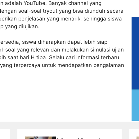
kan adalah YouTube. Banyak channel yang
engan soal-soal tryout yang bisa diunduh secara
mberikan penjelasan yang menarik, sehingga siswa
 yang diujikan.
tersedia, siswa diharapkan dapat lebih siap
l-soal yang relevan dan melakukan simulasi ujian
 saat hari H tiba. Selalu cari informasi terbaru
k yang terpercaya untuk mendapatkan pengalaman