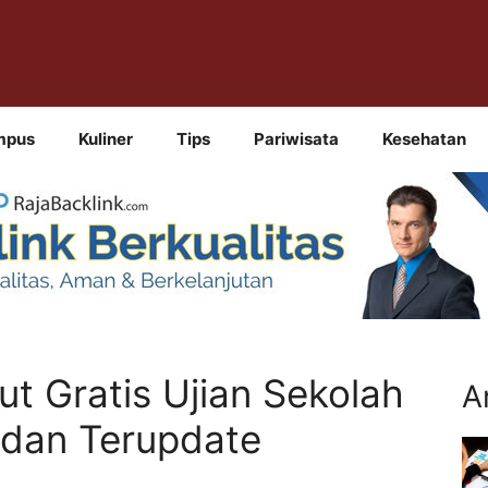
mpus
Kuliner
Tips
Pariwisata
Kesehatan
t Gratis Ujian Sekolah
A
 dan Terupdate