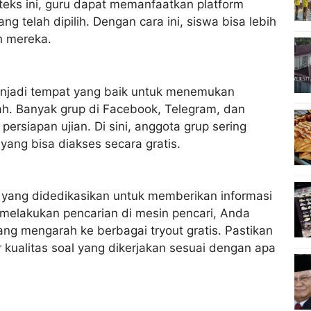
teks ini, guru dapat memanfaatkan platform
g telah dipilih. Dengan cara ini, siswa bisa lebih
h mereka.
enjadi tempat yang baik untuk menemukan
lah. Banyak grup di Facebook, Telegram, dan
siapan ujian. Di sini, anggota grup sering
 yang bisa diakses secara gratis.
 yang didedikasikan untuk memberikan informasi
 melakukan pencarian di mesin pencari, Anda
ang mengarah ke berbagai tryout gratis. Pastikan
 kualitas soal yang dikerjakan sesuai dengan apa