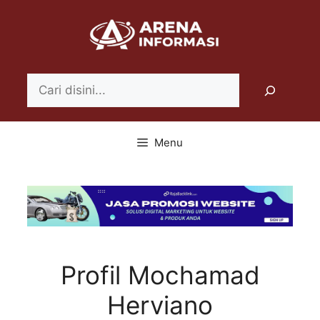
Langsung
ke
isi
Search
Menu
Profil Mochamad
Herviano