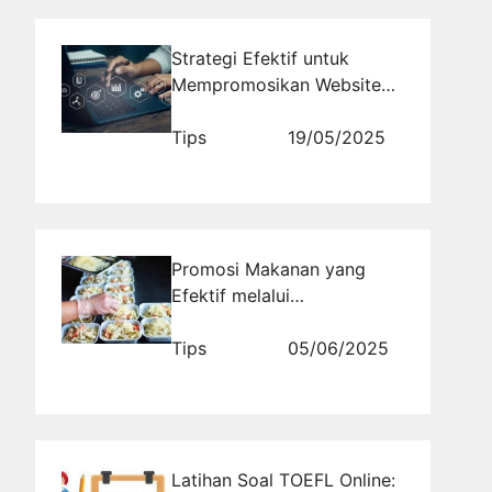
Strategi Efektif untuk
Mempromosikan Website
Bisnis Kursus Online Anda
Tips
19/05/2025
Promosi Makanan yang
Efektif melalui
Rajakomen.com untuk
Review Makanan di Sosmed
Tips
05/06/2025
Latihan Soal TOEFL Online: