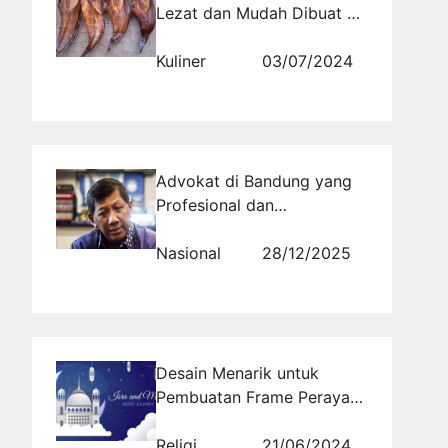
Lezat dan Mudah Dibuat di
Rumah
Kuliner
03/07/2024
Advokat di Bandung yang
Profesional dan
Berpengalaman untuk
Pendampingan Hukum
Nasional
28/12/2025
Desain Menarik untuk
Pembuatan Frame Perayaan
Isra Mi'raj
Religi
21/06/2024