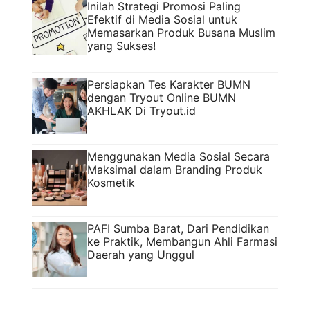
Inilah Strategi Promosi Paling
Efektif di Media Sosial untuk
Memasarkan Produk Busana Muslim
yang Sukses!
Persiapkan Tes Karakter BUMN
dengan Tryout Online BUMN
AKHLAK Di Tryout.id
Menggunakan Media Sosial Secara
Maksimal dalam Branding Produk
Kosmetik
PAFI Sumba Barat, Dari Pendidikan
ke Praktik, Membangun Ahli Farmasi
Daerah yang Unggul