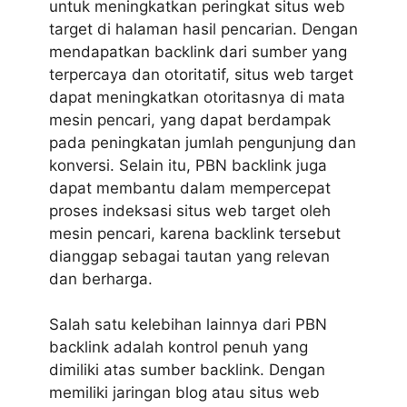
untuk meningkatkan peringkat situs web
target di halaman hasil pencarian. Dengan
mendapatkan backlink dari sumber yang
terpercaya dan otoritatif, situs web target
dapat meningkatkan otoritasnya di mata
mesin pencari, yang dapat berdampak
pada peningkatan jumlah pengunjung dan
konversi. Selain itu, PBN backlink juga
dapat membantu dalam mempercepat
proses indeksasi situs web target oleh
mesin pencari, karena backlink tersebut
dianggap sebagai tautan yang relevan
dan berharga.
Salah satu kelebihan lainnya dari PBN
backlink adalah kontrol penuh yang
dimiliki atas sumber backlink. Dengan
memiliki jaringan blog atau situs web