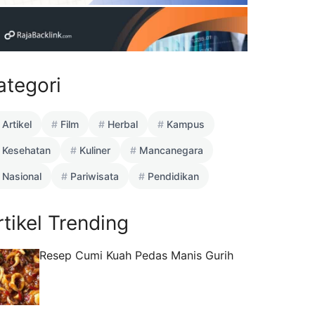
ategori
Artikel
Film
Herbal
Kampus
Kesehatan
Kuliner
Mancanegara
Nasional
Pariwisata
Pendidikan
rtikel Trending
Resep Cumi Kuah Pedas Manis Gurih