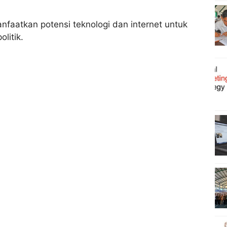
nfaatkan potensi teknologi dan internet untuk
litik.