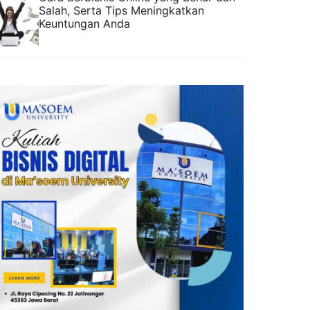
Salah, Serta Tips Meningkatkan
Keuntungan Anda