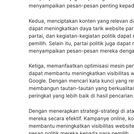
menyampaikan pesan-pesan penting kepada
Kedua, menciptakan konten yang relevan d
dapat meningkatkan daya tarik website partai
partai, dan kegiatan-kegiatan politik dapa
pemilih. Selain itu, partai politik juga dap
menyampaikan pesan-pesan mereka dengan 
Ketiga, memanfaatkan optimisasi mesin pen
dapat membantu meningkatkan visibilitas web
Google. Dengan mencari kata kunci yang re
membangun tautan-tautan yang berkualitas,
peringkat yang lebih baik di hasil pencarian
Dengan menerapkan strategi-strategi di at
mereka secara efektif. Kampanye online, ko
membantu meningkatkan visibilitas website
pesan politik mereka kepada para pemilih.