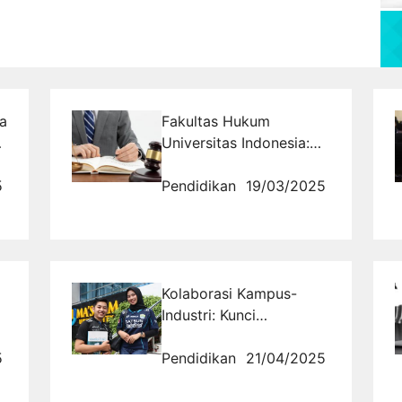
a
Fakultas Hukum
Universitas Indonesia:
Sejarah dan
5
Perkembangannya
Pendidikan
19/03/2025
Kolaborasi Kampus-
Industri: Kunci
Kesuksesan Masoem
5
University dalam
Pendidikan
21/04/2025
Menyiapkan Lulusan
Siap Berkarya