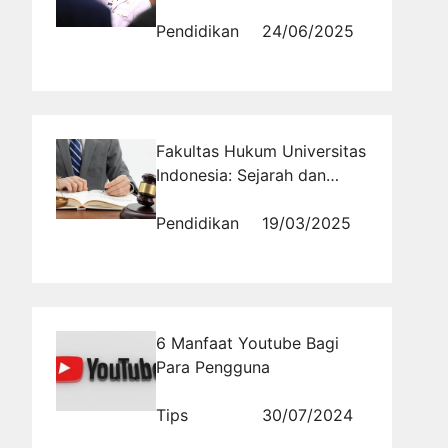
dan Visioner dari
Kalimantan Selatan
Pendidikan
24/06/2025
Fakultas Hukum Universitas
Indonesia: Sejarah dan
Perkembangannya
Pendidikan
19/03/2025
6 Manfaat Youtube Bagi
Para Pengguna
Tips
30/07/2024