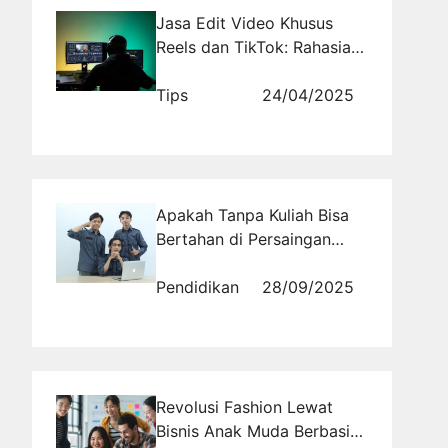
Jasa Edit Video Khusus
Reels dan TikTok: Rahasia
Feed yang Bikin Betah
Scroll
Tips
24/04/2025
Apakah Tanpa Kuliah Bisa
Bertahan di Persaingan
Kerja Global?
Pendidikan
28/09/2025
Revolusi Fashion Lewat
Bisnis Anak Muda Berbasis