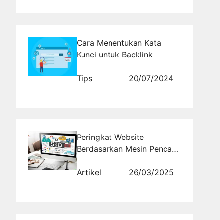
Cara Menentukan Kata
Kunci untuk Backlink
Tips
20/07/2024
Peringkat Website
Berdasarkan Mesin Pencari:
Bagaimana Mengatasi
Dampak Google Core
Artikel
26/03/2025
Update?