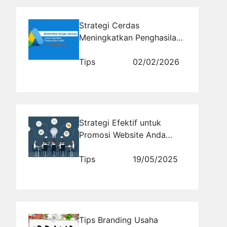
Strategi Cerdas
Meningkatkan Penghasilan
AdSense Tanpa Melanggar
Kebijakan Google
Tips
02/02/2026
Strategi Efektif untuk
Promosi Website Anda
dengan Jasa Backlink
Tips
19/05/2025
Tips Branding Usaha