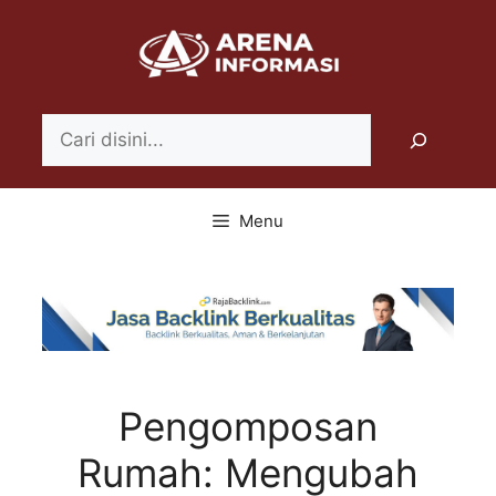
Langsung
ke
isi
Search
Menu
Pengomposan
Rumah: Mengubah