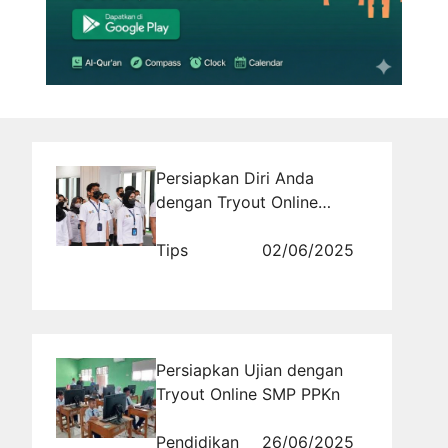
Persiapkan Diri Anda
dengan Tryout Online
BUMN TKD: Contoh Soal
dan Pembahasannya
Tips
02/06/2025
Persiapkan Ujian dengan
Tryout Online SMP PPKn
Pendidikan
26/06/2025