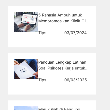
5 Rahasia Ampuh untuk
Mempromosikan Klinik Gigi
Anda dengan Website
Tips
03/07/2024
Panduan Lengkap Latihan
Soal Psikotes Kerja untuk
Lolos Seleksi
Tips
06/03/2025
Mau Kuliah di Bandung