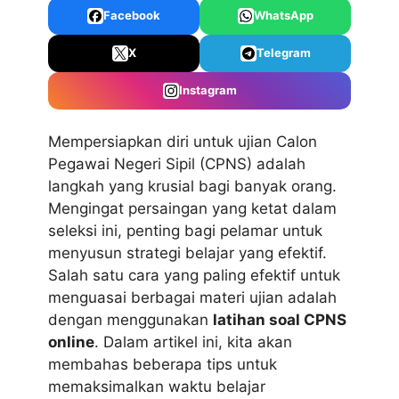
Facebook
WhatsApp
X
Telegram
Instagram
Mempersiapkan diri untuk ujian Calon
Pegawai Negeri Sipil (CPNS) adalah
langkah yang krusial bagi banyak orang.
Mengingat persaingan yang ketat dalam
seleksi ini, penting bagi pelamar untuk
menyusun strategi belajar yang efektif.
Salah satu cara yang paling efektif untuk
menguasai berbagai materi ujian adalah
dengan menggunakan
latihan soal CPNS
online
. Dalam artikel ini, kita akan
membahas beberapa tips untuk
memaksimalkan waktu belajar