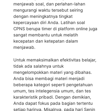
menjawab soal, dan perlahan-lahan
mengurangi waktu tersebut seiring
dengan meningkatnya tingkat
kepercayaan diri Anda. Latihan soal
CPNS berupa timer di platform online juga
sangat membantu untuk melatih
kecepatan dan ketepatan dalam
menjawab.
Untuk memaksimalkan efektivitas belajar,
tidak ada salahnya untuk
mengelompokkan materi yang dibahas.
Anda bisa membagi materi menjadi
beberapa kategori seperti pengetahuan
umum, tes intelegensia umum, dan tes
karakteristik pribadi. Dengan demikian,
Anda dapat fokus pada bagian tertentu
setiap harinya. Misalnya, pada hari Senin