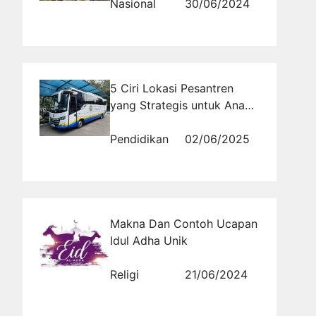
Nasional
30/06/2024
5 Ciri Lokasi Pesantren
yang Strategis untuk Anak
Anda
Pendidikan
02/06/2025
Makna Dan Contoh Ucapan
Idul Adha Unik
Religi
21/06/2024