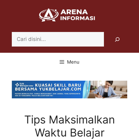
Langsung
ke
isi
Search
Menu
Tips Maksimalkan
Waktu Belajar