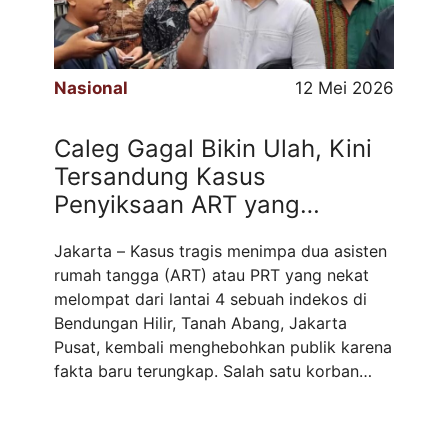
Nasional
12 Mei 2026
Caleg Gagal Bikin Ulah, Kini
Tersandung Kasus
Penyiksaan ART yang
Menghebohkan
Jakarta – Kasus tragis menimpa dua asisten
rumah tangga (ART) atau PRT yang nekat
melompat dari lantai 4 sebuah indekos di
Bendungan Hilir, Tanah Abang, Jakarta
Pusat, kembali menghebohkan publik karena
fakta baru terungkap. Salah satu korban
meninggal dunia, sementara yang lain
mengalami patah tulang. Adriel Viari Purba,
seorang pengacara sekaligus content