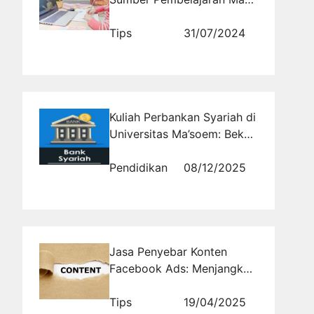
Kini
Tips
31/07/2024
Kuliah Perbankan Syariah di
Universitas Ma’soem: Bekal
Penting untuk Karier di
Industri Perbankan Syariah
Pendidikan
08/12/2025
Karier Cerah di Industri
Perbankan Syariah
Jasa Penyebar Konten
Facebook Ads: Menjangkau
Audiens Tepat
Tips
19/04/2025