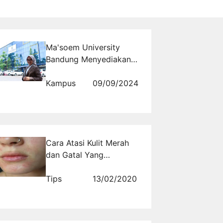
Ma'soem University
Bandung Menyediakan
Kelas Karyawan untuk
Pendidikan Berkualitas
Kampus
09/09/2024
Cara Atasi Kulit Merah
dan Gatal Yang
Mengganggu
Tips
13/02/2020