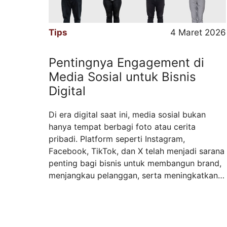
Tips
4 Maret 2026
Pentingnya Engagement di
Media Sosial untuk Bisnis
Digital
Di era digital saat ini, media sosial bukan
hanya tempat berbagi foto atau cerita
pribadi. Platform seperti Instagram,
Facebook, TikTok, dan X telah menjadi sarana
penting bagi bisnis untuk membangun brand,
menjangkau pelanggan, serta meningkatkan
penjualan. Salah satu indikator paling penting
dalam aktivitas pemasaran digital di media
sosial adalah engagement. Apa Itu
Engagement di Media ...
Read more