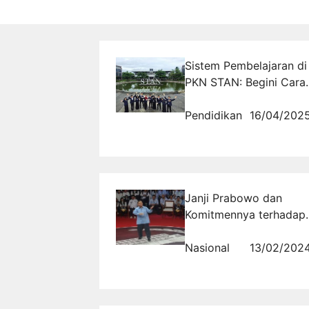
Sistem Pembelajaran di
PKN STAN: Begini Cara
Kuliah Sekaligus Siap
Kerja!
Pendidikan
16/04/202
Janji Prabowo dan
Komitmennya terhadap
Penguatan KPK,
Akankah Publik
Nasional
13/02/202
Percaya?