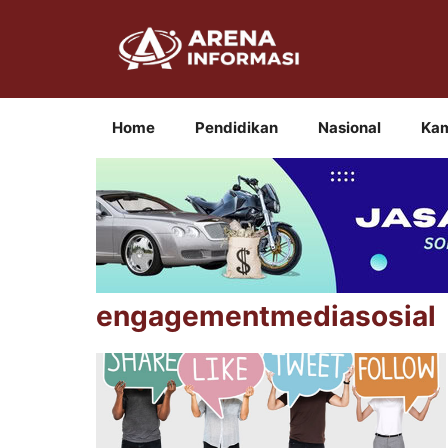
Langsung
ke
isi
Home
Pendidikan
Nasional
Ka
engagementmediasosial