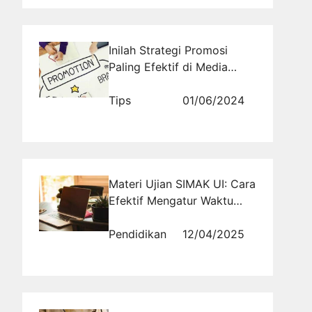
Inilah Strategi Promosi
Paling Efektif di Media
Sosial untuk Memasarkan
Produk Busana Muslim
Tips
01/06/2024
yang Sukses!
Materi Ujian SIMAK UI: Cara
Efektif Mengatur Waktu
Belajar
Pendidikan
12/04/2025