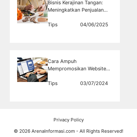
Bisnis Kerajinan Tangan:
Meningkatkan Penjualan
Melalui Sosmed
Tips
04/06/2025
Cara Ampuh
Mempromosikan Website
Usaha Event Organizer
untuk Meningkatkan
Tips
03/07/2024
Customer Base
Privacy Policy
© 2026 ArenaInformasi.com - All Rights Reserved!