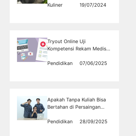
Gurih
Kuliner
19/07/2024
Tryout Online Uji
Kompetensi Rekam Medis
Gratis: Akses Simulasi Ujian
Resmi 2025
Pendidikan
07/06/2025
Apakah Tanpa Kuliah Bisa
Bertahan di Persaingan
Kerja Global?
Pendidikan
28/09/2025