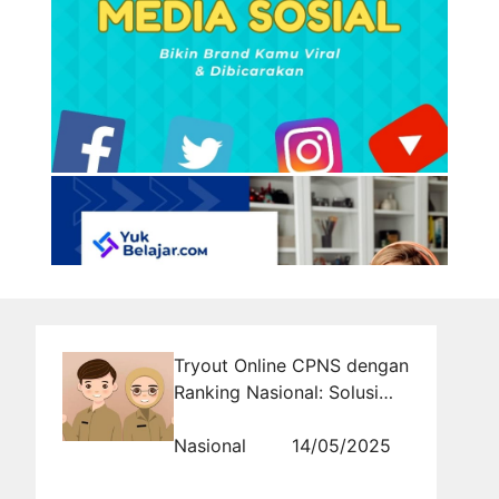
Tryout Online CPNS dengan
Ranking Nasional: Solusi
Terbaik Menilai Posisi Kamu
Secara Real Time
Nasional
14/05/2025