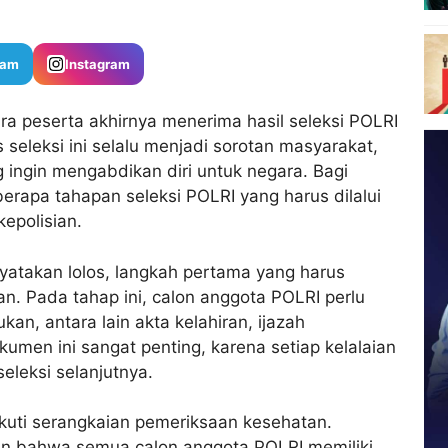
ram
Instagram
a peserta akhirnya menerima hasil seleksi POLRI
seleksi ini selalu menjadi sorotan masyarakat,
 ingin mengabdikan diri untuk negara. Bagi
erapa tahapan seleksi POLRI yang harus dilalui
epolisian.
yatakan lolos, langkah pertama yang harus
n. Pada tahap ini, calon anggota POLRI perlu
n, antara lain akta kelahiran, ijazah
okumen ini sangat penting, karena setiap kelalaian
eleksi selanjutnya.
ikuti serangkaian pemeriksaan kesehatan.
an bahwa semua calon anggota POLRI memiliki