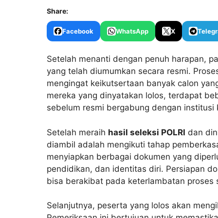
Share:
Facebook
WhatsApp
X
Teleg
Setelah menanti dengan penuh harapan, par
yang telah diumumkan secara resmi. Proses 
mengingat keikutsertaan banyak calon yang
mereka yang dinyatakan lolos, terdapat beb
sebelum resmi bergabung dengan institusi k
Setelah meraih
hasil seleksi POLRI
dan din
diambil adalah mengikuti tahap pemberkasa
menyiapkan berbagai dokumen yang diperluka
pendidikan, dan identitas diri. Persiapan d
bisa berakibat pada keterlambatan proses s
Selanjutnya, peserta yang lolos akan meng
Pemeriksaan ini bertujuan untuk memastik