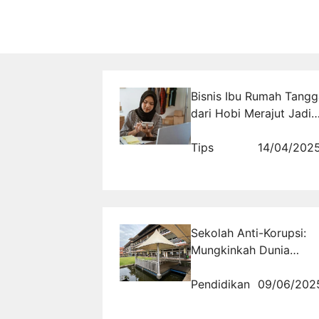
Bisnis Ibu Rumah Tangg
dari Hobi Merajut Jadi
Cuan Rutin
Tips
14/04/202
Sekolah Anti-Korupsi:
Mungkinkah Dunia
Pendidikan Mencegah
Skandal Triliunan?
Pendidikan
09/06/202