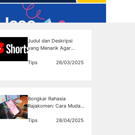
Judul dan Deskripsi
yang Menarik Agar
Video Shorts YouTube
Trending
Tips
26/03/2025
Bongkar Rahasia
Rajakomen: Cara Mudah
Membuat Engagement
Meledak
Tips
28/04/2025