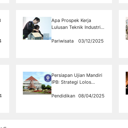
B
Apa Prospek Kerja
Lulusan Teknik Industri
dan Bagaimana Cara
4
Kuliah Kelas Karyawan di
Pariwisata
03/12/2025
Universitas Umum?
Persiapan Ujian Mandiri
IPB: Strategi Lolos
u
Masuk Kampus Favorit
4
Bogor
Pendidikan
08/04/2025