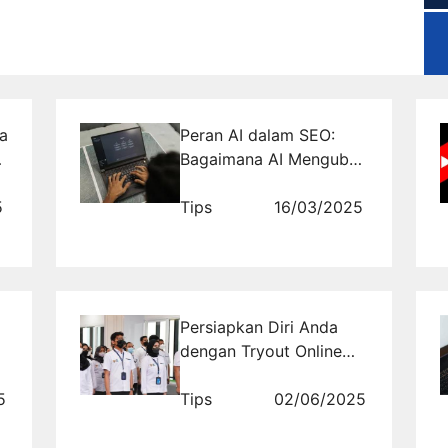
a
Peran AI dalam SEO:
Bagaimana AI Mengubah
Cara Mesin Pencari
5
Menampilkan Hasil?
Tips
16/03/2025
Persiapkan Diri Anda
dengan Tryout Online
BUMN TKD: Contoh Soal
5
dan Pembahasannya
Tips
02/06/2025