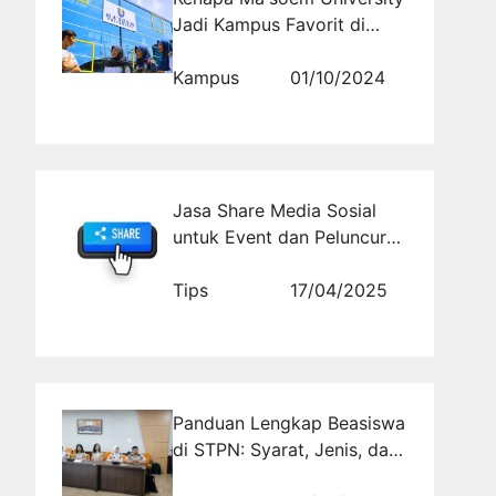
Jadi Kampus Favorit di
Bandung? Temukan
Alasannya
Kampus
01/10/2024
Jasa Share Media Sosial
untuk Event dan Peluncuran
Produk
Tips
17/04/2025
Panduan Lengkap Beasiswa
di STPN: Syarat, Jenis, dan
Cara Daftar