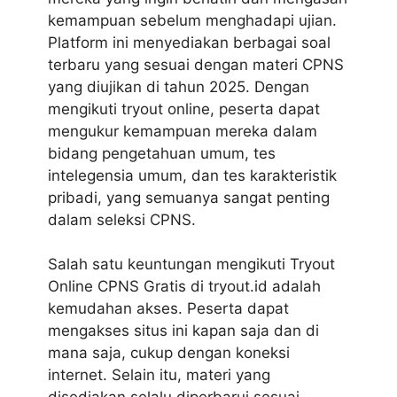
kemampuan sebelum menghadapi ujian.
Platform ini menyediakan berbagai soal
terbaru yang sesuai dengan materi CPNS
yang diujikan di tahun 2025. Dengan
mengikuti tryout online, peserta dapat
mengukur kemampuan mereka dalam
bidang pengetahuan umum, tes
intelegensia umum, dan tes karakteristik
pribadi, yang semuanya sangat penting
dalam seleksi CPNS.
Salah satu keuntungan mengikuti Tryout
Online CPNS Gratis di tryout.id adalah
kemudahan akses. Peserta dapat
mengakses situs ini kapan saja dan di
mana saja, cukup dengan koneksi
internet. Selain itu, materi yang