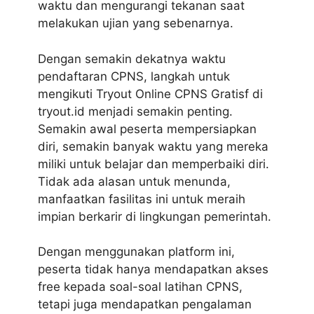
waktu dan mengurangi tekanan saat
melakukan ujian yang sebenarnya.
Dengan semakin dekatnya waktu
pendaftaran CPNS, langkah untuk
mengikuti Tryout Online CPNS Gratisf di
tryout.id menjadi semakin penting.
Semakin awal peserta mempersiapkan
diri, semakin banyak waktu yang mereka
miliki untuk belajar dan memperbaiki diri.
Tidak ada alasan untuk menunda,
manfaatkan fasilitas ini untuk meraih
impian berkarir di lingkungan pemerintah.
Dengan menggunakan platform ini,
peserta tidak hanya mendapatkan akses
free kepada soal-soal latihan CPNS,
tetapi juga mendapatkan pengalaman