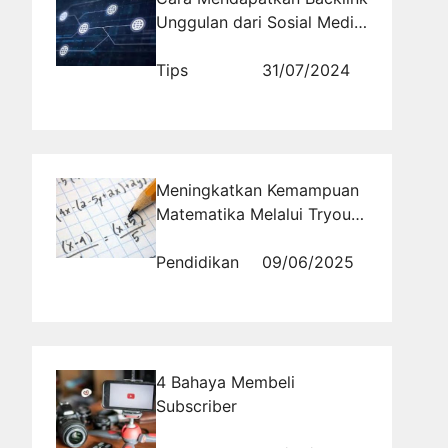
Unggulan dari Sosial Media
yang Akan Meningkatkan
Peringkat Google Anda
Tips
31/07/2024
Meningkatkan Kemampuan
Matematika Melalui Tryout
Online Matematika HOTS
Pendidikan
09/06/2025
4 Bahaya Membeli
Subscriber