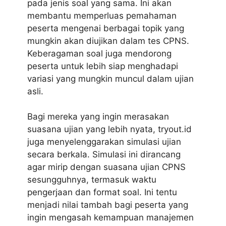
pada jenis soal yang sama. Ini akan
membantu memperluas pemahaman
peserta mengenai berbagai topik yang
mungkin akan diujikan dalam tes CPNS.
Keberagaman soal juga mendorong
peserta untuk lebih siap menghadapi
variasi yang mungkin muncul dalam ujian
asli.
Bagi mereka yang ingin merasakan
suasana ujian yang lebih nyata, tryout.id
juga menyelenggarakan simulasi ujian
secara berkala. Simulasi ini dirancang
agar mirip dengan suasana ujian CPNS
sesungguhnya, termasuk waktu
pengerjaan dan format soal. Ini tentu
menjadi nilai tambah bagi peserta yang
ingin mengasah kemampuan manajemen