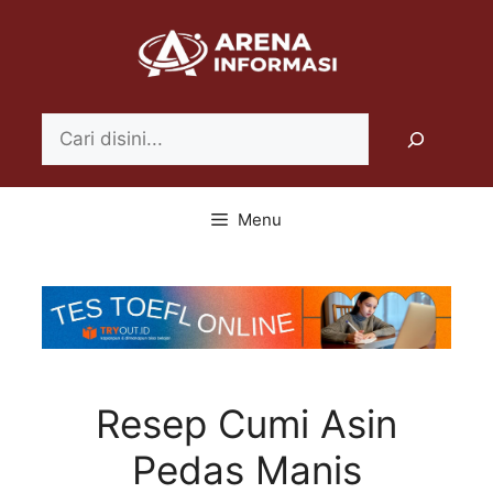
Langsung
ke
isi
Search
Menu
Resep Cumi Asin
Pedas Manis