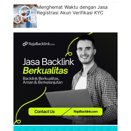
Menghemat Waktu dengan Jasa
Registrasi Akun Verifikasi KYC