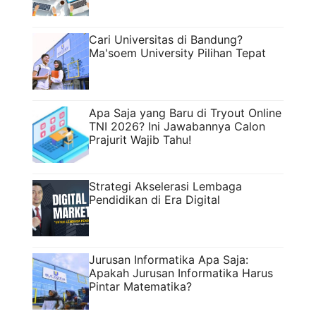
Cari Universitas di Bandung?
Ma'soem University Pilihan Tepat
Apa Saja yang Baru di Tryout Online
TNI 2026? Ini Jawabannya Calon
Prajurit Wajib Tahu!
Strategi Akselerasi Lembaga
Pendidikan di Era Digital
Jurusan Informatika Apa Saja:
Apakah Jurusan Informatika Harus
Pintar Matematika?