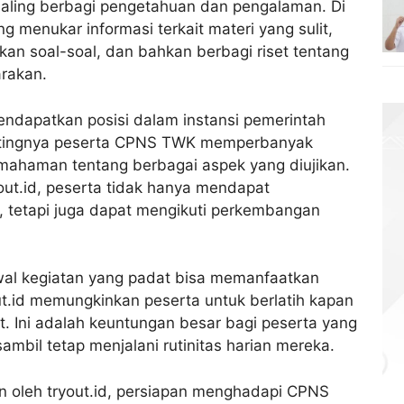
saling berbagi pengetahuan dan pengalaman. Di
g menukar informasi terkait materi yang sulit,
kan soal-soal, dan bahkan berbagi riset tentang
arakan.
ndapatkan posisi dalam instansi pemerintah
pentingnya peserta CPNS TWK memperbanyak
emahaman tentang berbagai aspek yang diujikan.
ut.id, peserta tidak hanya mendapat
 tetapi juga dapat mengikuti perkembangan
dwal kegiatan yang padat bisa memanfaatkan
ut.id memungkinkan peserta untuk berlatih kapan
t. Ini adalah keuntungan besar bagi peserta yang
ambil tetap menjalani rutinitas harian mereka.
 oleh tryout.id, persiapan menghadapi CPNS