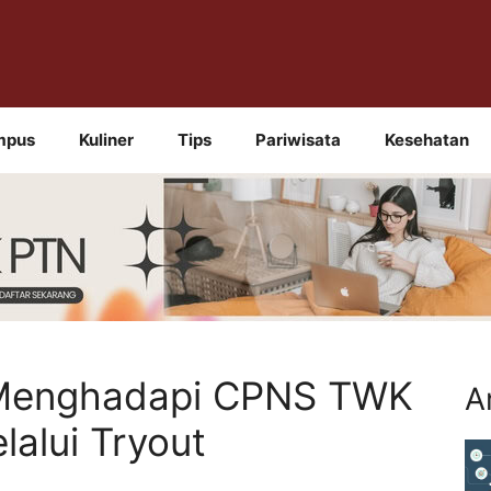
mpus
Kuliner
Tips
Pariwisata
Kesehatan
 Menghadapi CPNS TWK
A
alui Tryout