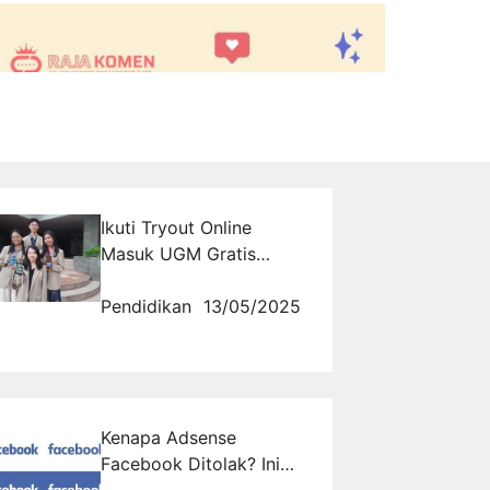
Ikuti Tryout Online
Masuk UGM Gratis
dengan Soal Asli dan
Skor Otomatis
Pendidikan
13/05/2025
Kenapa Adsense
Facebook Ditolak? Ini