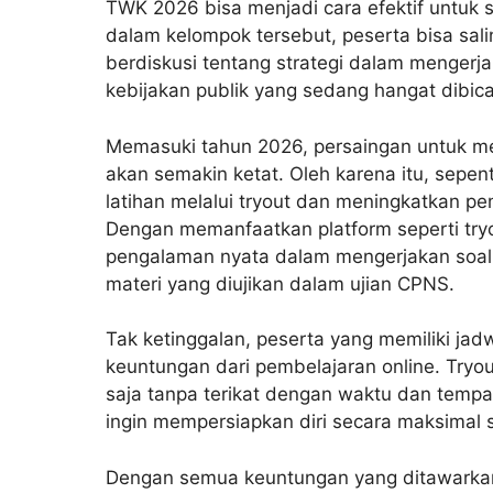
TWK 2026 bisa menjadi cara efektif untuk 
dalam kelompok tersebut, peserta bisa salin
berdiskusi tentang strategi dalam mengerja
kebijakan publik yang sedang hangat dibic
Memasuki tahun 2026, persaingan untuk me
akan semakin ketat. Oleh karena itu, se
latihan melalui tryout dan meningkatkan p
Dengan memanfaatkan platform seperti tryo
pengalaman nyata dalam mengerjakan soal,
materi yang diujikan dalam ujian CPNS.
Tak ketinggalan, peserta yang memiliki ja
keuntungan dari pembelajaran online. Tryo
saja tanpa terikat dengan waktu dan tempa
ingin mempersiapkan diri secara maksimal s
Dengan semua keuntungan yang ditawarkan