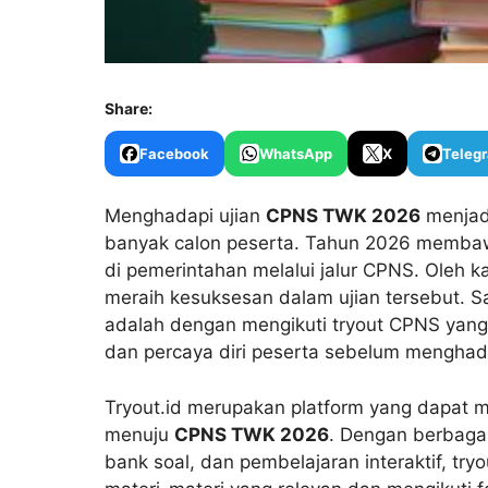
Share:
Facebook
WhatsApp
X
Teleg
Menghadapi ujian
CPNS TWK 2026
menjadi
banyak calon peserta. Tahun 2026 membawa
di pemerintahan melalui jalur CPNS. Oleh k
meraih kesuksesan dalam ujian tersebut. Sa
adalah dengan mengikuti tryout CPNS ya
dan percaya diri peserta sebelum menghada
Tryout.id merupakan platform yang dapat m
menuju
CPNS TWK 2026
. Dengan berbagai 
bank soal, dan pembelajaran interaktif, t