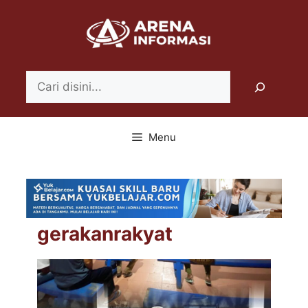
Langsung
ke
isi
Search
Menu
gerakanrakyat