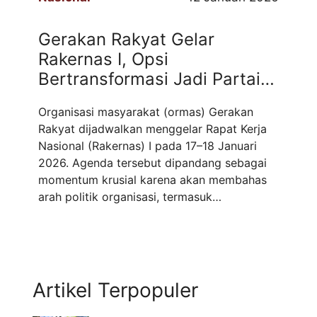
“Alhamdulillah, akhirnya sampai juga torang
di ujung utara Indonesia, ...
Read more
Gerakan Rakyat Gelar
Rakernas I, Opsi
Bertransformasi Jadi Partai
Politik Menguat
Organisasi masyarakat (ormas) Gerakan
Rakyat dijadwalkan menggelar Rapat Kerja
Nasional (Rakernas) I pada 17–18 Januari
2026. Agenda tersebut dipandang sebagai
momentum krusial karena akan membahas
arah politik organisasi, termasuk
kemungkinan bertransformasi menjadi partai
politik. Juru Bicara Gerakan Rakyat,
Sarifadilah (Sarai), menyampaikan bahwa
Rakernas I akan menjadi forum pengambilan
keputusan strategis bagi masa depan
Artikel Terpopuler
organisasi. Hal ...
Read more