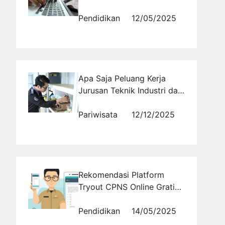
Tes SKD
Pendidikan
12/05/2025
Apa Saja Peluang Kerja
Jurusan Teknik Industri dan
Dimana Kuliah Kelas
Karyawan Murah?
Pariwisata
12/12/2025
Rekomendasi Platform
Tryout CPNS Online Gratis
Terbaik Tahun Ini
Pendidikan
14/05/2025