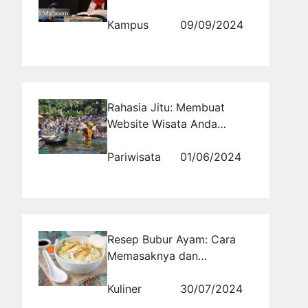
University Bandung dengan
Jadwal Malam
Kampus
09/09/2024
Rahasia Jitu: Membuat
Website Wisata Anda
Melejit Popularitasnya!
Pariwisata
01/06/2024
Resep Bubur Ayam: Cara
Memasaknya dan
Penyajiannya sebagai
Pengisi Energi Pagi Hari
Kuliner
30/07/2024