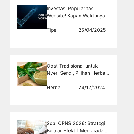
Investasi Popularitas
Website! Kapan Waktunya
Tepat Menggunakan Jasa
Vote untuk Hasil Optimal?
Tips
25/04/2025
Obat Tradisional untuk
Nyeri Sendi, Pilihan Herbal
yang Sedang Hits
Herbal
24/12/2024
Soal CPNS 2026: Strategi
Belajar Efektif Menghadapi