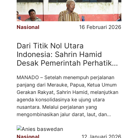
Nasional
16 Februari 2026
Dari Titik Nol Utara
Indonesia: Sahrin Hamid
Desak Pemerintah Perhatikan
Nasib Warga Miangas
MANADO – Setelah menempuh perjalanan
panjang dari Merauke, Papua, Ketua Umum
Gerakan Rakyat, Sahrin Hamid, melanjutkan
agenda konsolidasinya ke ujung utara
nusantara. Melalui perjalanan yang
mengombinasikan jalur darat, laut, dan
udara, Sahrin tiba di Pulau Miangas,
Sulawesi Utara, titik nol Indonesia yang
berbatasan langsung dengan Filipina.
Nasional
12 Januari 2026