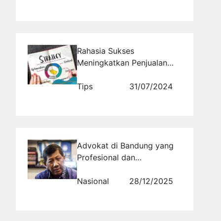
Rahasia Sukses
Meningkatkan Penjualan
Bisnis dengan Promosi
Melalui Website
Tips
31/07/2024
Advokat di Bandung yang
Profesional dan
Berpengalaman untuk
Pendampingan Hukum
Nasional
28/12/2025