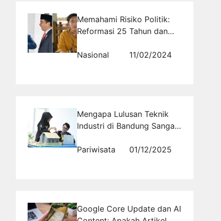
Memahami Risiko Politik:
Reformasi 25 Tahun dan
Dukungan Terhadap Paslon
Nepotisme
Nasional
11/02/2024
Mengapa Lulusan Teknik
Industri di Bandung Sangat
Fleksibel untuk Berbagai
Bidang Karir?
Pariwisata
01/12/2025
Google Core Update dan AI
Content: Apakah Artikel