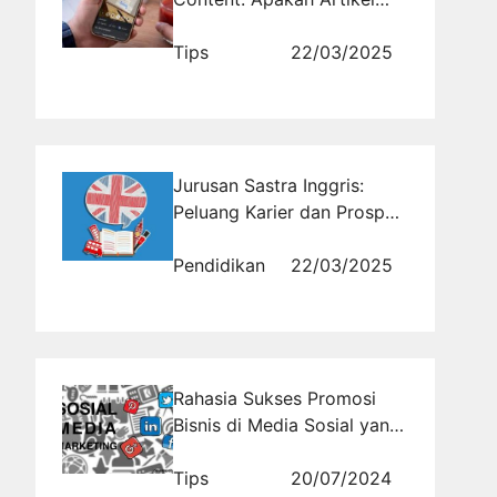
Buatan AI Masih Bisa
Ranking?
Tips
22/03/2025
Jurusan Sastra Inggris:
Peluang Karier dan Prospek
Masa Depan
Pendidikan
22/03/2025
Rahasia Sukses Promosi
Bisnis di Media Sosial yang
Bikin Omzet Meningkat
Drastis!
Tips
20/07/2024