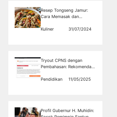
Resep Tongseng Jamur:
Cara Memasak dan
Penyajiannya dengan Jamur
Tiram dan Merang
Kuliner
31/07/2024
Tryout CPNS dengan
Pembahasan: Rekomendasi
Platform Terbaik Tahun Ini
Pendidikan
11/05/2025
Profil Gubernur H. Muhidin:
Sosok Pemimpin Santun