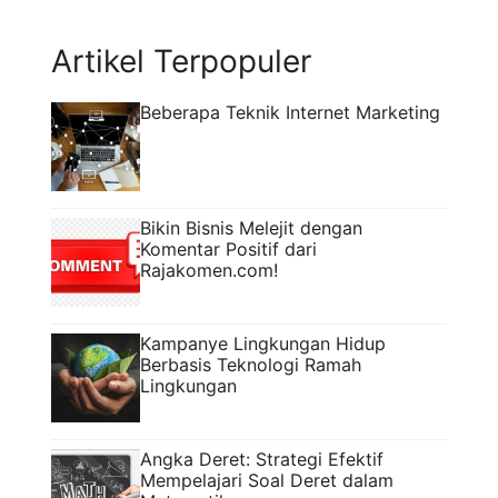
relevan, punya visi jangka panjang, dan ...
Read more
Artikel Terpopuler
Beberapa Teknik Internet Marketing
Bikin Bisnis Melejit dengan
Komentar Positif dari
Rajakomen.com!
Kampanye Lingkungan Hidup
Berbasis Teknologi Ramah
Lingkungan
Angka Deret: Strategi Efektif
Mempelajari Soal Deret dalam