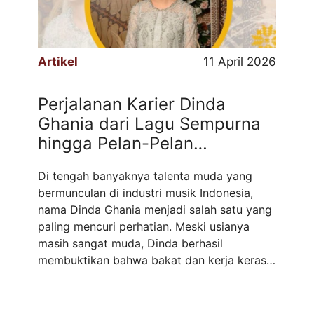
Artikel
11 April 2026
Perjalanan Karier Dinda
Ghania dari Lagu Sempurna
hingga Pelan-Pelan
Melupakan
Di tengah banyaknya talenta muda yang
bermunculan di industri musik Indonesia,
nama Dinda Ghania menjadi salah satu yang
paling mencuri perhatian. Meski usianya
masih sangat muda, Dinda berhasil
membuktikan bahwa bakat dan kerja keras
bisa membawa seseorang bersinar di
panggung hiburan Tanah Air. Penyanyi muda
yang memiliki suara khas ini dikenal sebagai