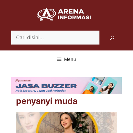
Langsung
ke
isi
Search
Menu
penyanyi muda