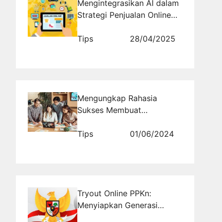
Mengintegrasikan AI dalam
Strategi Penjualan Online
Era Modern
Tips
28/04/2025
Mengungkap Rahasia
Sukses Membuat
Kampanye Online Partai
Politik yang Menarik Suara
Tips
01/06/2024
Kaum Milenial!
Tryout Online PPKn:
Menyiapkan Generasi
Penerus Melalui Pendidikan