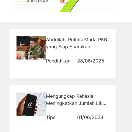
Abdullah, Politisi Muda PKB
yang Siap Suarakan
Aspirasi Jateng VI
Pendidikan
28/06/2025
Mengungkap Rahasia
Meningkatkan Jumlah Like,
Komentar, dan Share di
TikTok dengan Cara Alami
Tips
01/06/2024