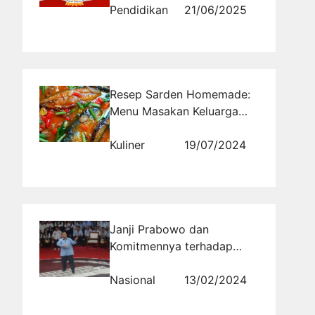
Pancasila
Pendidikan
21/06/2025
Resep Sarden Homemade:
Menu Masakan Keluarga
Indonesia dengan Proses
Pembuatan Sederhana dan
Kuliner
19/07/2024
Rasa Enak
Janji Prabowo dan
Komitmennya terhadap
Penguatan KPK, Akankah
Publik Percaya?
Nasional
13/02/2024