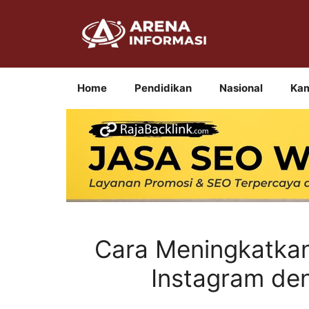
Langsung
ke
isi
Home
Pendidikan
Nasional
Ka
Cara Meningkatkan
Instagram de