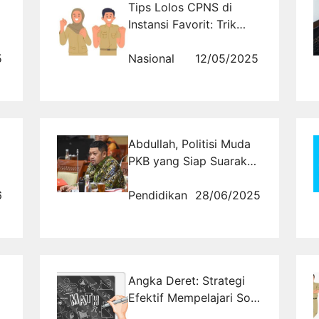
Tips Lolos CPNS di
Instansi Favorit: Trik
Memilih Formasi yang
5
Tepat Untuk Calon ASN
Nasional
12/05/2025
Muda!
Abdullah, Politisi Muda
PKB yang Siap Suarakan
Aspirasi Jateng VI
6
Pendidikan
28/06/2025
Angka Deret: Strategi
Efektif Mempelajari Soal
Deret dalam Matematika