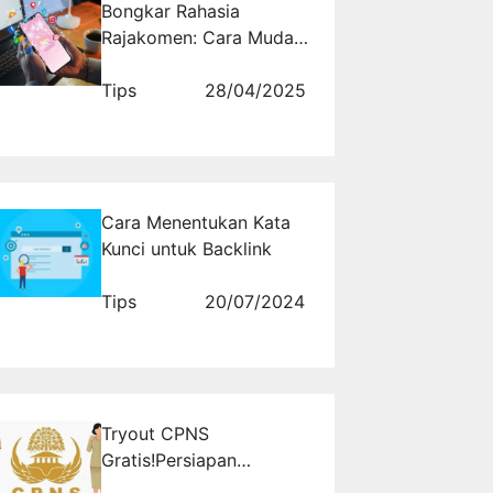
Bongkar Rahasia
Rajakomen: Cara Mudah
Membuat Engagement
Meledak
Tips
28/04/2025
Cara Menentukan Kata
Kunci untuk Backlink
Tips
20/07/2024
Tryout CPNS
Gratis!Persiapan
Maksimal untuk Lolos