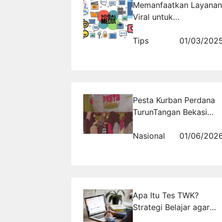
Memanfaatkan Layanan
Viral untuk
Meningkatkan Loyalitas
Pelanggan
Tips
01/03/202
Pesta Kurban Perdana
TurunTangan Bekasi
Pererat Kebersamaan di
Momen Idul Adha
Nasional
01/06/202
Apa Itu Tes TWK?
Strategi Belajar agar
Lulus CPNS