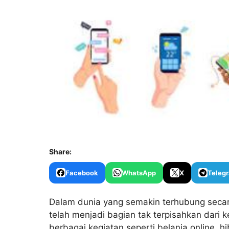
Share:
Facebook
WhatsApp
X
Teleg
Dalam dunia yang semakin terhubung secara d
telah menjadi bagian tak terpisahkan dari 
berbagai kegiatan seperti belanja online, h