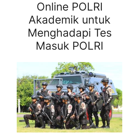
Online POLRI
Akademik untuk
Menghadapi Tes
Masuk POLRI