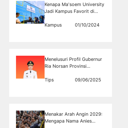
Kenapa Ma'soem University
Jadi Kampus Favorit di
Bandung? Temukan
Alasannya
Kampus
01/10/2024
Menelusuri Profil Gubernur
Ria Norsan Provinsi
Kalimantan Barat: Pemimpin
dengan Visi dan Komitmen
Tips
09/06/2025
Menakar Arah Angin 2029:
Mengapa Nama Anies
Baswedan Begitu “Klik” di