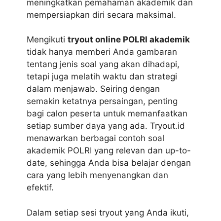
meningkatkan pemahaman akademik dan
mempersiapkan diri secara maksimal.
Mengikuti
tryout online POLRI akademik
tidak hanya memberi Anda gambaran
tentang jenis soal yang akan dihadapi,
tetapi juga melatih waktu dan strategi
dalam menjawab. Seiring dengan
semakin ketatnya persaingan, penting
bagi calon peserta untuk memanfaatkan
setiap sumber daya yang ada. Tryout.id
menawarkan berbagai contoh soal
akademik POLRI yang relevan dan up-to-
date, sehingga Anda bisa belajar dengan
cara yang lebih menyenangkan dan
efektif.
Dalam setiap sesi tryout yang Anda ikuti,