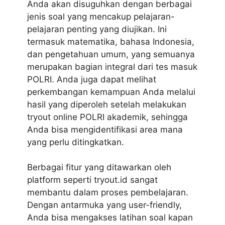
Anda akan disuguhkan dengan berbagai
jenis soal yang mencakup pelajaran-
pelajaran penting yang diujikan. Ini
termasuk matematika, bahasa Indonesia,
dan pengetahuan umum, yang semuanya
merupakan bagian integral dari tes masuk
POLRI. Anda juga dapat melihat
perkembangan kemampuan Anda melalui
hasil yang diperoleh setelah melakukan
tryout online POLRI akademik, sehingga
Anda bisa mengidentifikasi area mana
yang perlu ditingkatkan.
Berbagai fitur yang ditawarkan oleh
platform seperti tryout.id sangat
membantu dalam proses pembelajaran.
Dengan antarmuka yang user-friendly,
Anda bisa mengakses latihan soal kapan