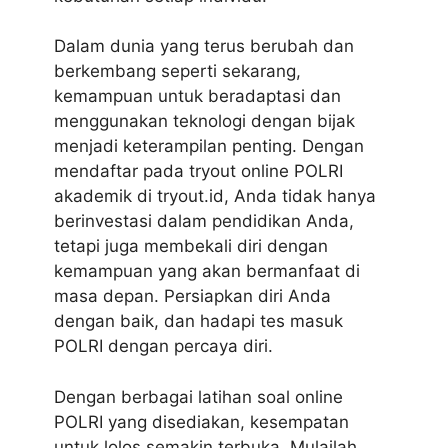
Dalam dunia yang terus berubah dan
berkembang seperti sekarang,
kemampuan untuk beradaptasi dan
menggunakan teknologi dengan bijak
menjadi keterampilan penting. Dengan
mendaftar pada tryout online POLRI
akademik di tryout.id, Anda tidak hanya
berinvestasi dalam pendidikan Anda,
tetapi juga membekali diri dengan
kemampuan yang akan bermanfaat di
masa depan. Persiapkan diri Anda
dengan baik, dan hadapi tes masuk
POLRI dengan percaya diri.
Dengan berbagai latihan soal online
POLRI yang disediakan, kesempatan
untuk lolos semakin terbuka. Mulailah