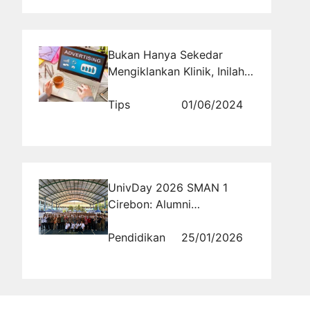
Bukan Hanya Sekedar
Mengiklankan Klinik, Inilah
Cara Ampuh Meningkatkan
Kredibilitas dan Meraih
Tips
01/06/2024
Pasien di Era Digital
UnivDay 2026 SMAN 1
Cirebon: Alumni
Menginspirasi 432 Siswa
Kelas 12 Menyongsong
Pendidikan
25/01/2026
Masa Depan