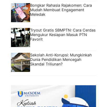
Bongkar Rahasia Rajakomen: Cara
Mudah Membuat Engagement
Meledak
Tryout Gratis SBMPTN: Cara Cerdas
Mengukur Kesiapan Masuk PTN
Favorit
Sekolah Anti-Korupsi: Mungkinkah
Dunia Pendidikan Mencegah
Skandal Triliunan?