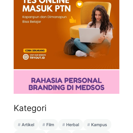
Kategori
Artikel
Film
Herbal
Kampus