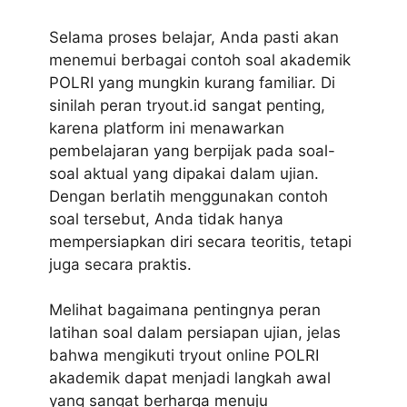
Selama proses belajar, Anda pasti akan
menemui berbagai contoh soal akademik
POLRI yang mungkin kurang familiar. Di
sinilah peran tryout.id sangat penting,
karena platform ini menawarkan
pembelajaran yang berpijak pada soal-
soal aktual yang dipakai dalam ujian.
Dengan berlatih menggunakan contoh
soal tersebut, Anda tidak hanya
mempersiapkan diri secara teoritis, tetapi
juga secara praktis.
Melihat bagaimana pentingnya peran
latihan soal dalam persiapan ujian, jelas
bahwa mengikuti tryout online POLRI
akademik dapat menjadi langkah awal
yang sangat berharga menuju