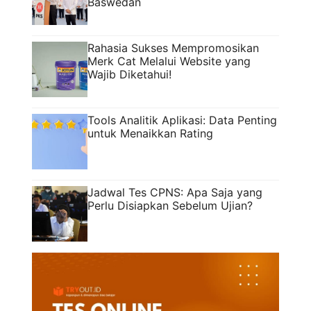
Baswedan
Rahasia Sukses Mempromosikan
Merk Cat Melalui Website yang
Wajib Diketahui!
Tools Analitik Aplikasi: Data Penting
untuk Menaikkan Rating
Jadwal Tes CPNS: Apa Saja yang
Perlu Disiapkan Sebelum Ujian?