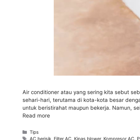
Air conditioner atau yang sering kita sebut se
sehari-hari, terutama di kota-kota besar d
untuk beristirahat maupun bekerja. Namun, s
Read more
Kategori
Tips
Tag
AC berisik
,
Filter AC
,
Kipas blower
,
Kompresor AC
,
P