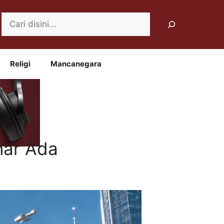
Search
Religi
Mancanegara
nar Ada