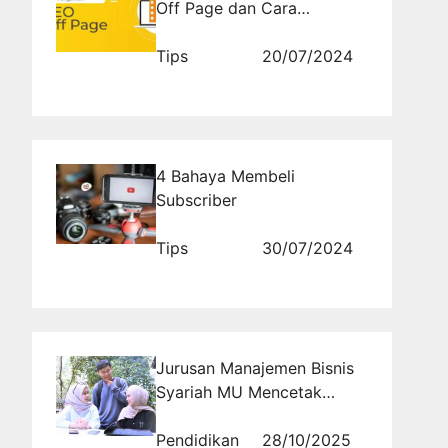
Off Page dan Cara
Optimasinya
Tips
20/07/2024
4 Bahaya Membeli
Subscriber
Tips
30/07/2024
Jurusan Manajemen Bisnis
Syariah MU Mencetak
Entrepreneur Berkarakter
Cageur, Bageur, Pinter
Pendidikan
28/10/2025