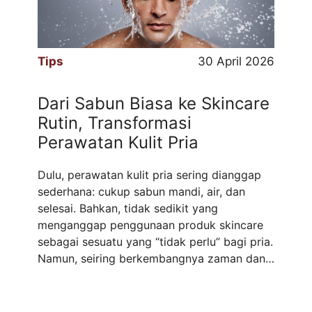
Tips
30 April 2026
Dari Sabun Biasa ke Skincare
Rutin, Transformasi
Perawatan Kulit Pria
Dulu, perawatan kulit pria sering dianggap
sederhana: cukup sabun mandi, air, dan
selesai. Bahkan, tidak sedikit yang
menganggap penggunaan produk skincare
sebagai sesuatu yang “tidak perlu” bagi pria.
Namun, seiring berkembangnya zaman dan
meningkatnya kesadaran akan kesehatan
kulit, pandangan ini mulai berubah. Kini,
semakin banyak pria yang menyadari bahwa