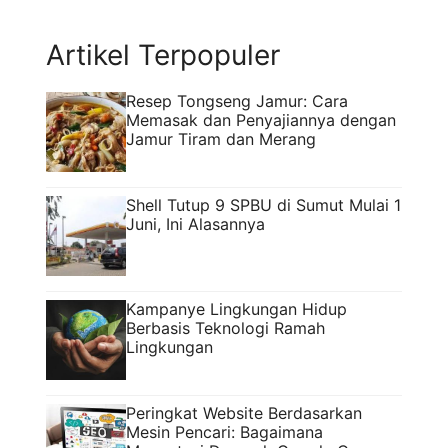
merawat kulit bukan soal penampilan
semata, ...
Read more
Artikel Terpopuler
Resep Tongseng Jamur: Cara
Memasak dan Penyajiannya dengan
Jamur Tiram dan Merang
Shell Tutup 9 SPBU di Sumut Mulai 1
Juni, Ini Alasannya
Kampanye Lingkungan Hidup
Berbasis Teknologi Ramah
Lingkungan
Peringkat Website Berdasarkan
Mesin Pencari: Bagaimana