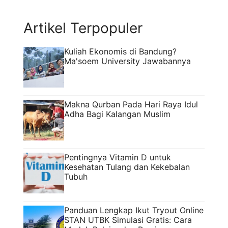
terlihat jelas bahwa masih ada pekerjaan ...
Read more
Artikel Terpopuler
Kuliah Ekonomis di Bandung?
Ma'soem University Jawabannya
Makna Qurban Pada Hari Raya Idul
Adha Bagi Kalangan Muslim
Pentingnya Vitamin D untuk
Kesehatan Tulang dan Kekebalan
Tubuh
Panduan Lengkap Ikut Tryout Online
STAN UTBK Simulasi Gratis: Cara