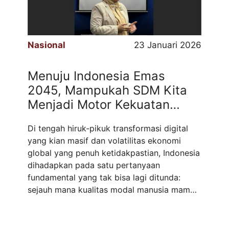
Nasional
23 Januari 2026
Menuju Indonesia Emas
2045, Mampukah SDM Kita
Menjadi Motor Kekuatan
Ekonomi Dunia?
Di tengah hiruk-pikuk transformasi digital
yang kian masif dan volatilitas ekonomi
global yang penuh ketidakpastian, Indonesia
dihadapkan pada satu pertanyaan
fundamental yang tak bisa lagi ditunda:
sejauh mana kualitas modal manusia mampu
menopang ambisi besar menjadi kekuatan
ekonomi dunia pada 2045? Sebagai praktisi
yang berkecimpung di dunia Human Capital,