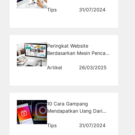
Meningkatkan Bisnis Anda
Tips
31/07/2024
Peringkat Website
Berdasarkan Mesin Pencari:
Bagaimana Mengatasi
Dampak Google Core
Artikel
26/03/2025
Update?
10 Cara Gampang
Mendapatkan Uang Dari
Instagram
Tips
31/07/2024