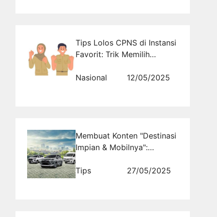
Tips Lolos CPNS di Instansi
Favorit: Trik Memilih
Formasi yang Tepat Untuk
Calon ASN Muda!
Nasional
12/05/2025
Membuat Konten "Destinasi
Impian & Mobilnya":
Inspirasi untuk Penyewa
Tips
27/05/2025