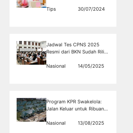
Tips
30/07/2024
Jadwal Tes CPNS 2025
Resmi dari BKN Sudah Rilis,
Ini Tanggal Penting yang
Harus Kamu Catat!
Nasional
14/05/2025
Program KPR Swakelola:
Jalan Keluar untuk Ribuan
Prajurit Tanpa Rumah
Nasional
13/08/2025