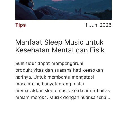
Tips
1 Juni 2026
Manfaat Sleep Music untuk
Kesehatan Mental dan Fisik
Sulit tidur dapat mempengaruhi
produktivitas dan suasana hati keesokan
harinya. Untuk membantu mengatasi
masalah ini, banyak orang mulai
memasukkan sleep music ke dalam rutinitas
malam mereka. Musik dengan nuansa tenang
dipercaya mampu membantu mempercepat
proses relaksasi sebelum tidur. Apa Itu
Sleep Music? Sleep music adalah musik
dengan tempo lambat, melodi lembut, dan