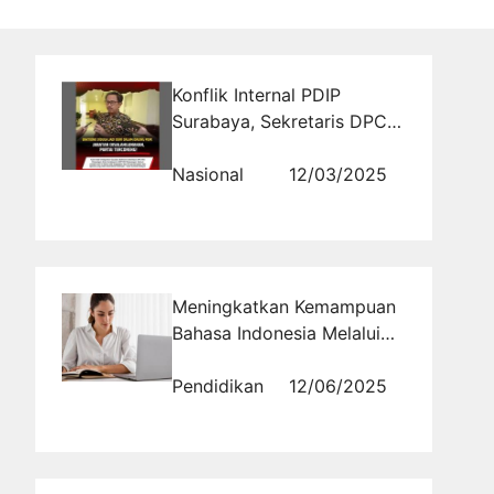
Konflik Internal PDIP
Surabaya, Sekretaris DPC
Diduga Minta Fee dan
Bocorkan Informasi
Nasional
12/03/2025
Meningkatkan Kemampuan
Bahasa Indonesia Melalui
Tryout Online
Pendidikan
12/06/2025