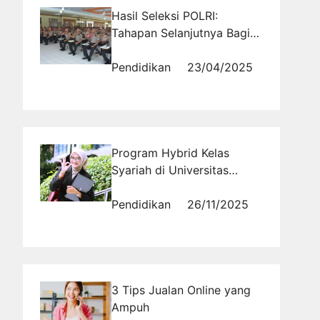
Hasil Seleksi POLRI:
Tahapan Selanjutnya Bagi
yang Lolos
Pendidikan
23/04/2025
Program Hybrid Kelas
Syariah di Universitas
Ma’soem untuk Mahasiswa
yang Bekerja
Pendidikan
26/11/2025
3 Tips Jualan Online yang
Ampuh